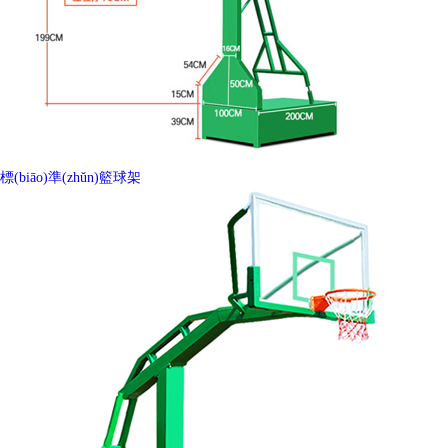
標(biāo)準(zhǔn)籃球架