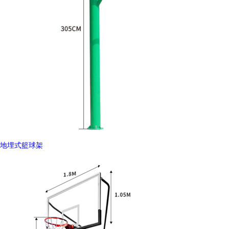
地埋式籃球架