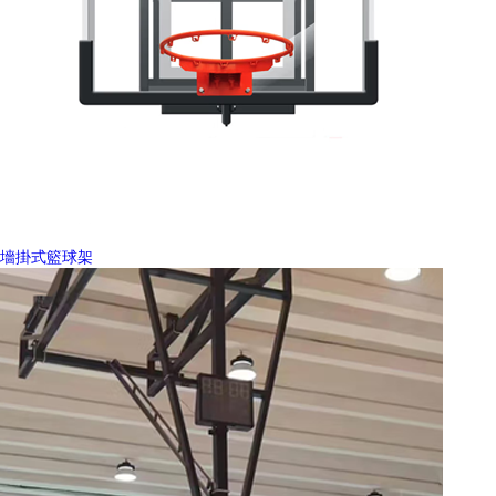
墻掛式籃球架