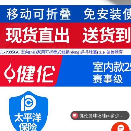
JL-P395GC 室內(nèi)家用可折疊式移動(dòng)乒乓球臺(tái)
/ 健倫體育
健伦篮球场硅pu多少钱/平方米？
健伦硅pu厂家联系方式