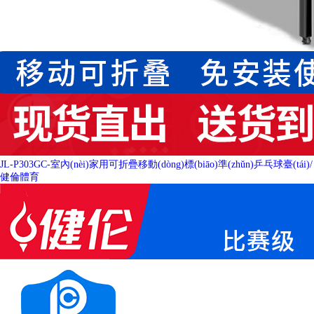
JL-P303GC-室內(nèi)家用可折疊移動(dòng)標(biāo)準(zhǔn)乒乓球臺(tái)
/
健倫體育