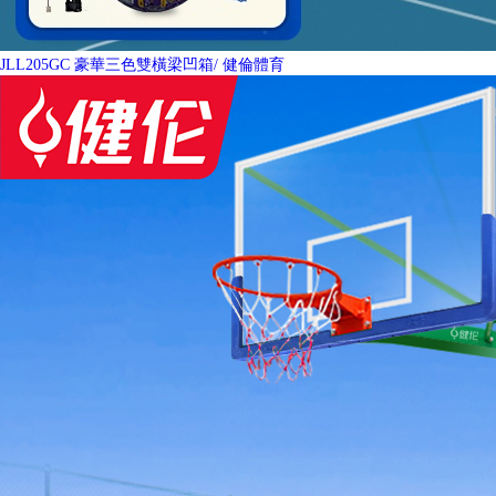
JLL205GC 豪華三色雙橫梁凹箱
/ 健倫體育