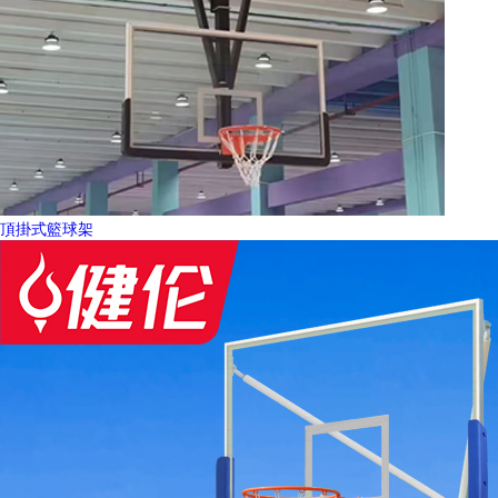
頂掛式籃球架