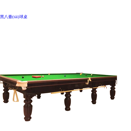
黑八臺(tái)球桌