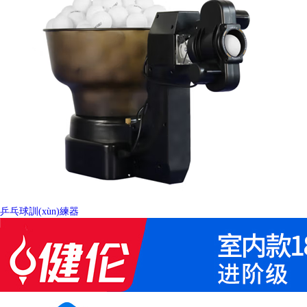
乒乓球訓(xùn)練器