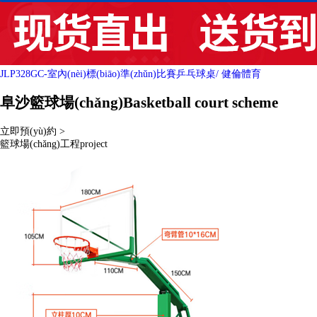
JLP328GC-室內(nèi)標(biāo)準(zhǔn)比賽乒乓球桌
/ 健倫體育
阜沙籃球場(chǎng)
Basketball court scheme
立即預(yù)約 >
籃球場(chǎng)工程
project