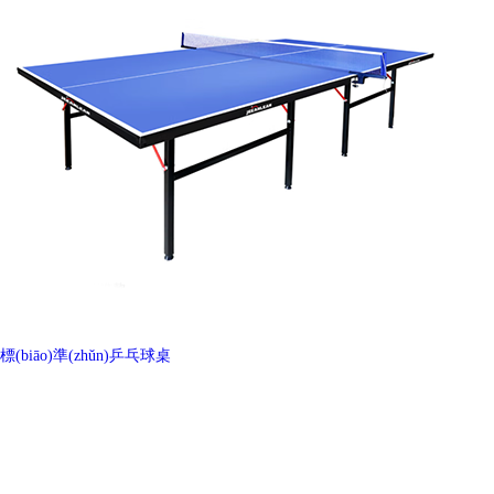
標(biāo)準(zhǔn)乒乓球桌