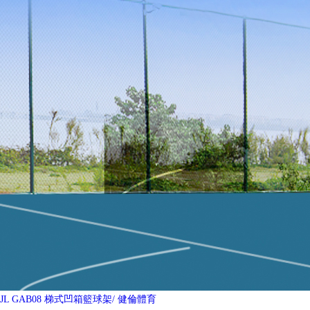
JL GAB08 梯式凹箱籃球架
/ 健倫體育