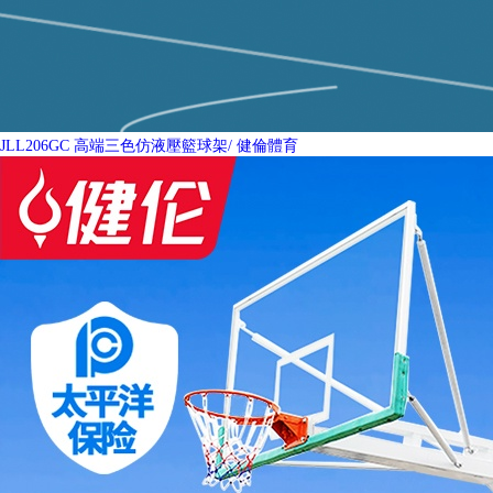
JLL206GC 高端三色仿液壓籃球架
/ 健倫體育