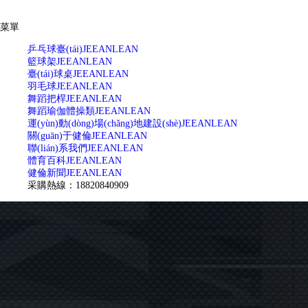
菜單
乒乓球臺(tái)
JEEANLEAN
籃球架
JEEANLEAN
臺(tái)球桌
JEEANLEAN
羽毛球
JEEANLEAN
舞蹈把桿
JEEANLEAN
舞蹈瑜伽體操類
JEEANLEAN
運(yùn)動(dòng)場(chǎng)地建設(shè)
JEEANLEAN
關(guān)于健倫
JEEANLEAN
聯(lián)系我們
JEEANLEAN
體育百科
JEEANLEAN
健倫新聞
JEEANLEAN
采購熱線：18820840909