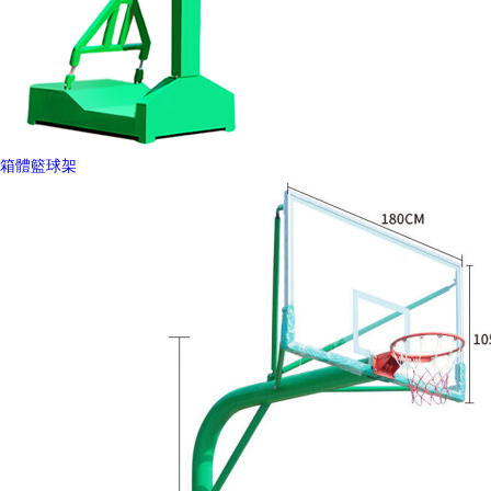
箱體籃球架