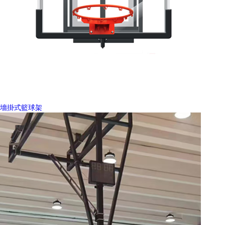
墻掛式籃球架