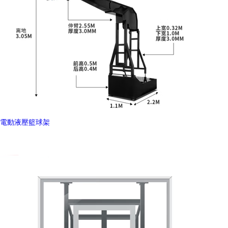
電動液壓籃球架