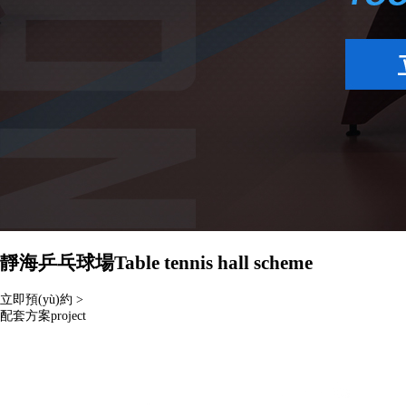
靜海乒乓球場
Table tennis hall scheme
立即預(yù)約 >
配套方案
project