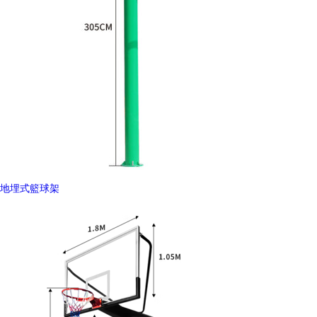
地埋式籃球架