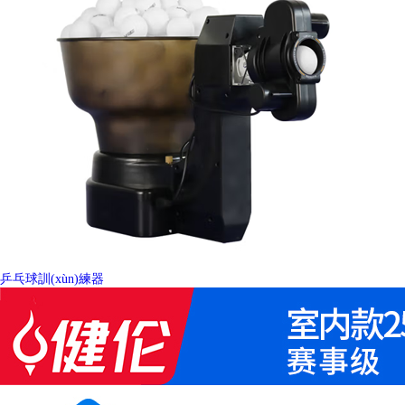
乒乓球訓(xùn)練器