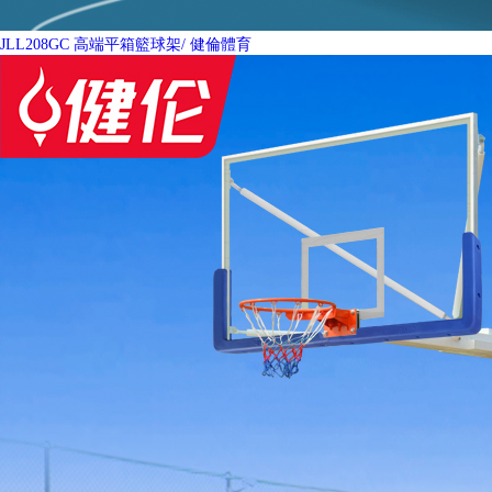
JLL208GC 高端平箱籃球架
/ 健倫體育