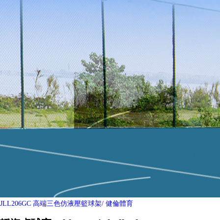
JLL206GC 高端三色仿液壓籃球架
/ 健倫體育