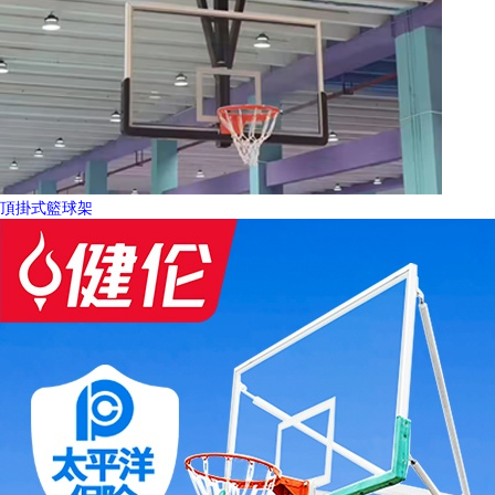
頂掛式籃球架