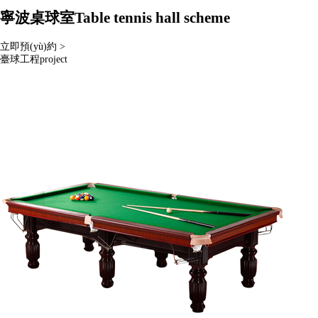
寧波桌球室
Table tennis hall scheme
立即預(yù)約 >
臺球工程
project