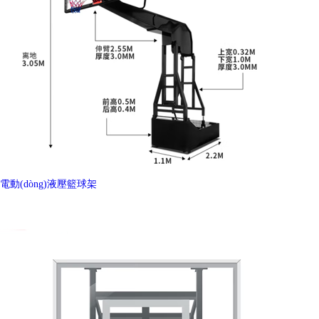
電動(dòng)液壓籃球架