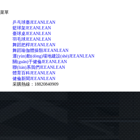
菜單
乒乓球臺
JEEANLEAN
籃球架
JEEANLEAN
臺球桌
JEEANLEAN
羽毛球
JEEANLEAN
舞蹈把桿
JEEANLEAN
舞蹈瑜伽體操類
JEEANLEAN
運(yùn)動(dòng)場地建設(shè)
JEEANLEAN
關(guān)于健倫
JEEANLEAN
聯(lián)系我們
JEEANLEAN
體育百科
JEEANLEAN
健倫新聞
JEEANLEAN
采購熱線：18820840909