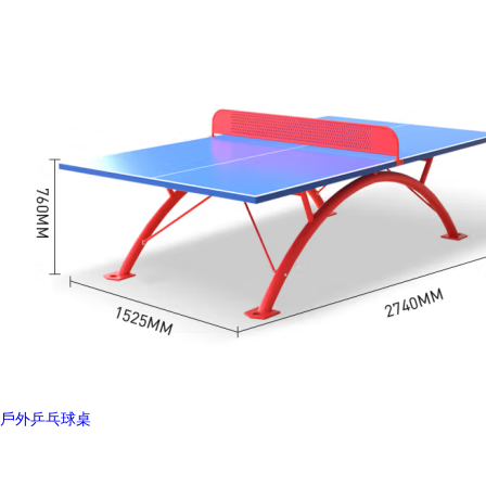
戶外乒乓球桌