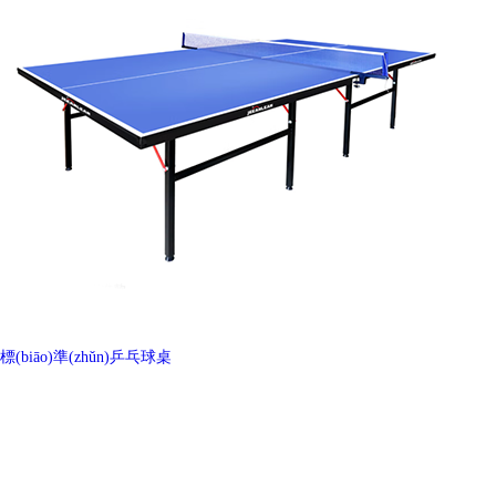
標(biāo)準(zhǔn)乒乓球桌