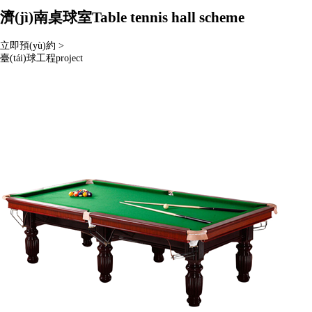
濟(jì)南桌球室
Table tennis hall scheme
立即預(yù)約 >
臺(tái)球工程
project