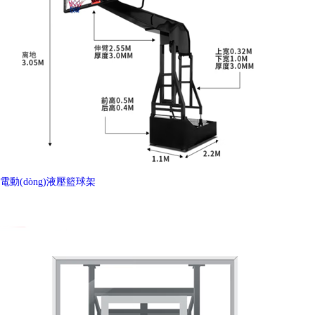
電動(dòng)液壓籃球架