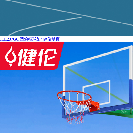
JLL207GC 凹箱籃球架
/ 健倫體育