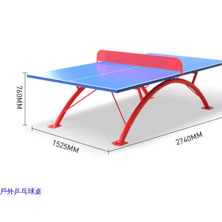
戶外乒乓球桌