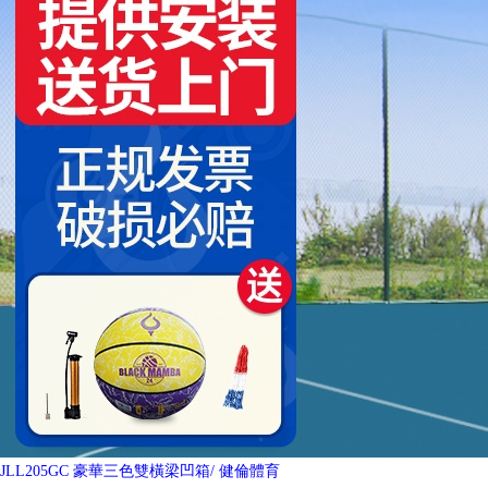
JLL205GC 豪華三色雙橫梁凹箱
/ 健倫體育