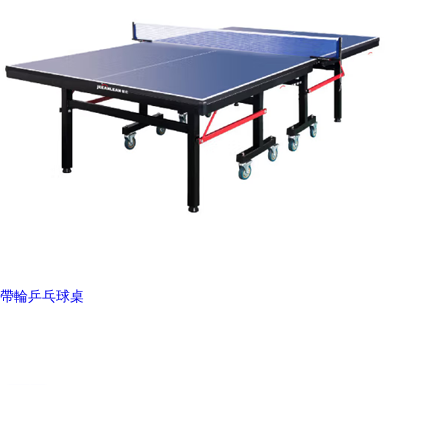
帶輪乒乓球桌