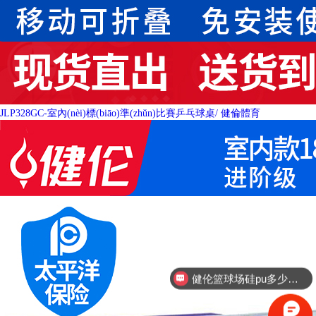
JLP328GC-室內(nèi)標(biāo)準(zhǔn)比賽乒乓球桌
/ 健倫體育
健伦硅pu厂家联系方式