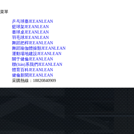
菜單
乒乓球臺
JEEANLEAN
籃球架
JEEANLEAN
臺球桌
JEEANLEAN
羽毛球
JEEANLEAN
舞蹈把桿
JEEANLEAN
舞蹈瑜伽體操類
JEEANLEAN
運動場地建設
JEEANLEAN
關于健倫
JEEANLEAN
聯(lián)系我們
JEEANLEAN
體育百科
JEEANLEAN
健倫新聞
JEEANLEAN
采購熱線：18820840909