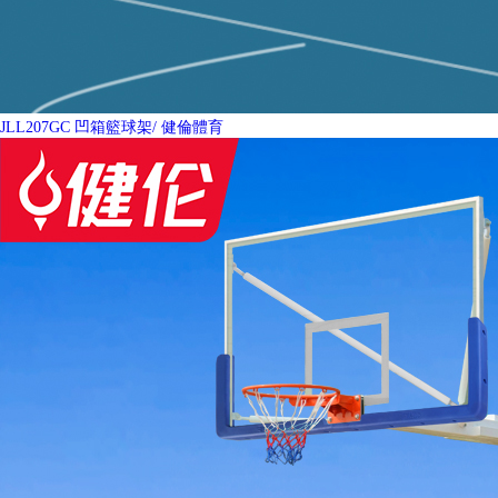
JLL207GC 凹箱籃球架
/ 健倫體育