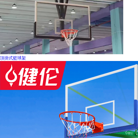
頂掛式籃球架