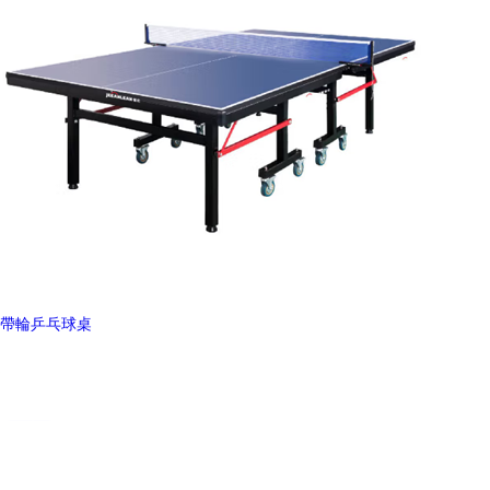
帶輪乒乓球桌