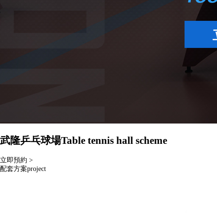
武隆乒乓球場
Table tennis hall scheme
立即預約 >
配套方案
project