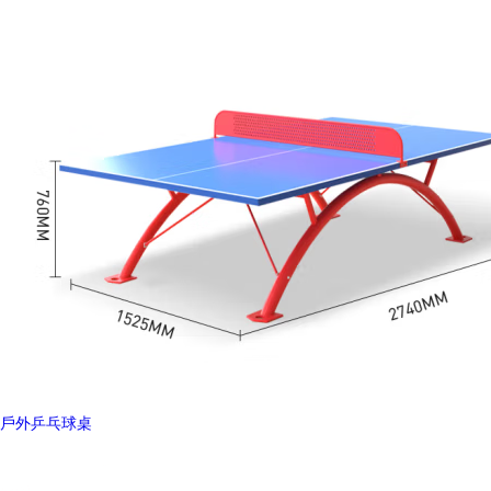
戶外乒乓球桌