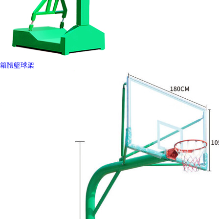
箱體籃球架