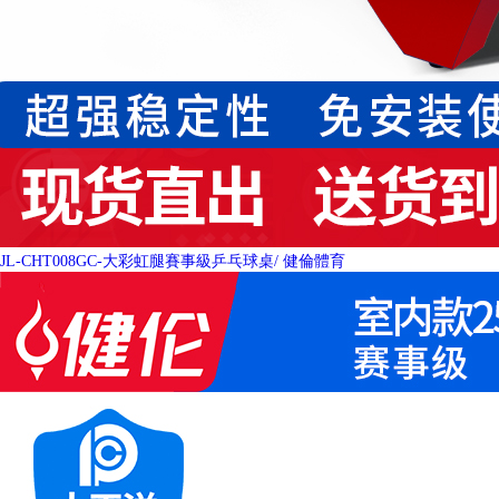
JL-CHT008GC-大彩虹腿賽事級乒乓球桌
/ 健倫體育