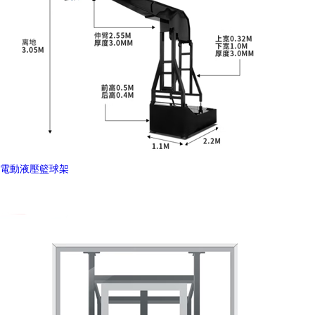
電動液壓籃球架