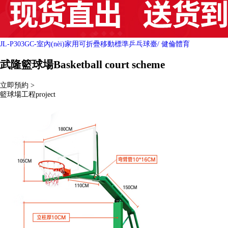
JL-P303GC-室內(nèi)家用可折疊移動標準乒乓球臺
/ 健倫體育
武隆籃球場
Basketball court scheme
立即預約 >
籃球場工程
project