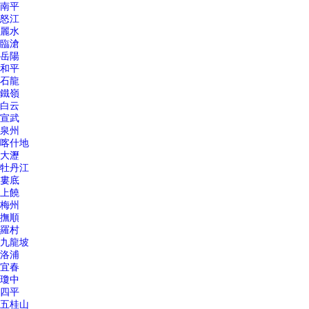
南平
怒江
麗水
臨滄
岳陽
和平
石龍
鐵嶺
白云
宣武
泉州
喀什地
大瀝
牡丹江
婁底
上饒
梅州
撫順
羅村
九龍坡
洛浦
宜春
瓊中
四平
五桂山