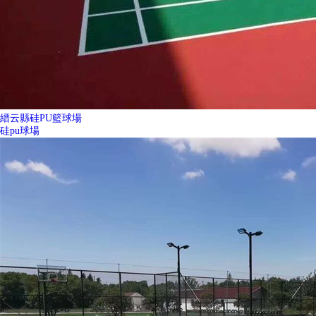
縉云縣硅PU籃球場
硅pu球場