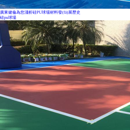
廣東健倫為您淺析硅PU球場材料發(fā)展歷史
硅pu球場