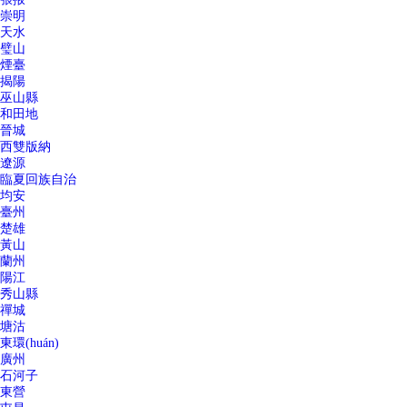
崇明
天水
璧山
煙臺
揭陽
巫山縣
和田地
晉城
西雙版納
遼源
臨夏回族自治
均安
臺州
楚雄
黃山
蘭州
陽江
秀山縣
禪城
塘沽
東環(huán)
廣州
石河子
東營