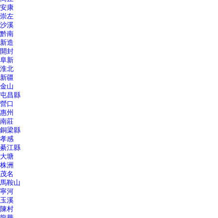
安康
崇左
沙溪
黔南
新造
開封
阜新
淮北
新疆
金山
屯昌縣
營口
惠州
南莊
銅梁縣
孝感
綦江縣
大塘
株洲
茂名
馬鞍山
寧河
玉溪
陳村
龍華