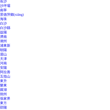
長沙
沙坪壩
南寧
景德萍鄉(xiāng)
海珠
白沙
白沙縣
益陽
濟南
潮州
浦東新
朝陽
眉山
天津
河南
安陽
阿拉善
五指山
東升
樂東
羅湖
朔州
張家界
東方
邵陽