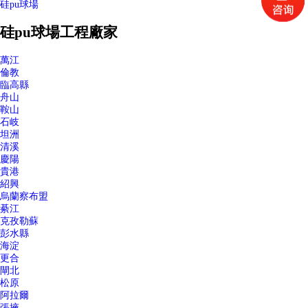
硅pu球場
硅pu球場工程廠家
萬江
倫教
臨高縣
舟山
鞍山
石岐
坦洲
清溪
慶陽
貴港
紹興
烏蘭察布盟
綦江
克孜勒蘇
彭水縣
海淀
更合
閘北
松原
阿拉爾
張掖