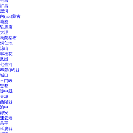
屯昌
許昌
黑河
內(nèi)蒙古
塘廈
駐馬店
大理
烏蘭察布
銅仁地
涼山
攀枝花
鳳崗
七臺河
奉節(jié)縣
城口
三門峽
豐都
瓊中縣
東城
酉陽縣
渝中
靜安
連云港
昌平
延慶縣