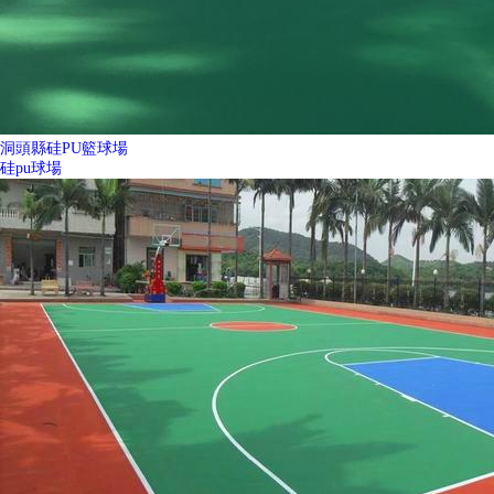
洞頭縣硅PU籃球場
硅pu球場