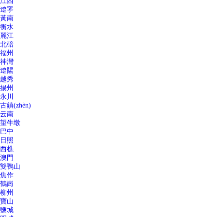
江西
遼寧
黃南
衡水
麗江
北碚
福州
神灣
遼陽
越秀
揚州
永川
古鎮(zhèn)
云南
望牛墩
巴中
日照
西樵
澳門
雙鴨山
焦作
鶴崗
柳州
寶山
鹽城