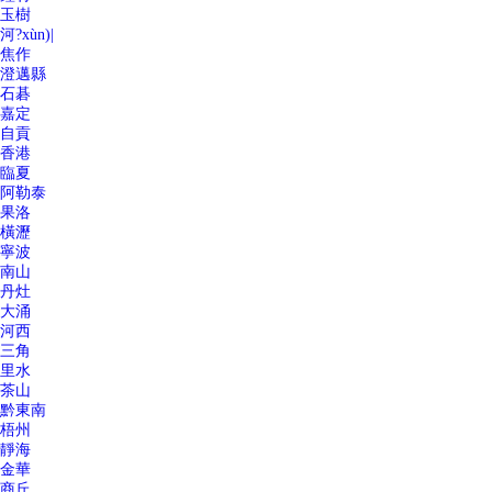
玉樹
河?xùn)|
焦作
澄邁縣
石碁
嘉定
自貢
香港
臨夏
阿勒泰
果洛
橫瀝
寧波
南山
丹灶
大涌
河西
三角
里水
茶山
黔東南
梧州
靜海
金華
商丘