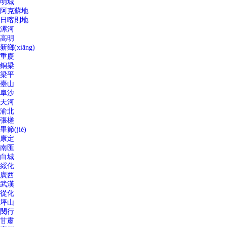
明城
阿克蘇地
日喀則地
漯河
高明
新鄉(xiāng)
重慶
銅梁
梁平
臺山
阜沙
天河
渝北
張槎
畢節(jié)
康定
南匯
白城
綏化
廣西
武漢
從化
坪山
閔行
甘肅