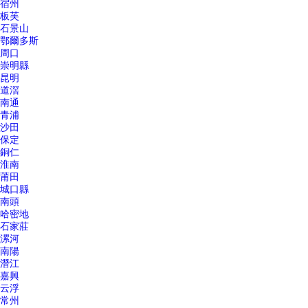
宿州
板芙
石景山
鄂爾多斯
周口
崇明縣
昆明
道滘
南通
青浦
沙田
保定
銅仁
淮南
莆田
城口縣
南頭
哈密地
石家莊
漯河
南陽
潛江
嘉興
云浮
常州