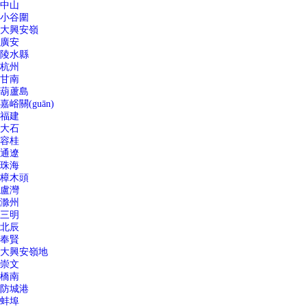
中山
小谷圍
大興安嶺
廣安
陵水縣
杭州
甘南
葫蘆島
嘉峪關(guān)
福建
大石
容桂
通遼
珠海
樟木頭
盧灣
滁州
三明
北辰
奉賢
大興安嶺地
崇文
橋南
防城港
蚌埠