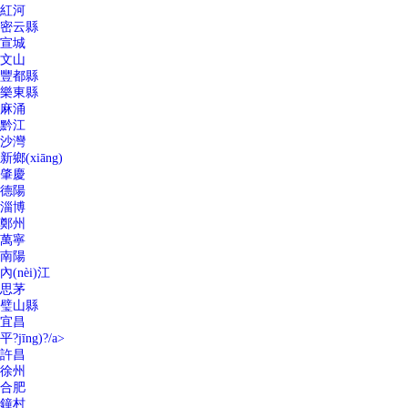
紅河
密云縣
宣城
文山
豐都縣
樂東縣
麻涌
黔江
沙灣
新鄉(xiāng)
肇慶
德陽
淄博
鄭州
萬寧
南陽
內(nèi)江
思茅
璧山縣
宜昌
平?jīng)?/a>
許昌
徐州
合肥
鐘村