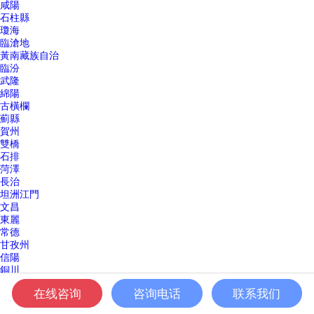
咸陽
石柱縣
瓊海
臨滄地
黃南藏族自治
臨汾
武隆
綿陽
古橫欄
薊縣
賀州
雙橋
石排
菏澤
長治
坦洲江門
文昌
東麗
常德
甘孜州
信陽
銅川
江門
在线咨询
咨询电话
联系我们
懷柔
瀘州