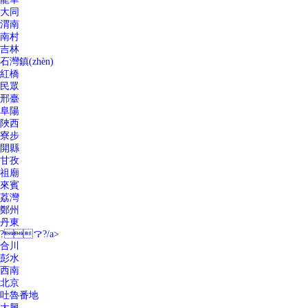
大同
渭南
南村
吉林
石灣鎮(zhèn)
紅橋
民眾
邢臺
阜陽
陜西
寮步
開縣
甘孜
祖廟
來賓
荔灣
鄭州
丹東
?？?/a>
合川
彭水
西南
北京
吐魯番地
大興