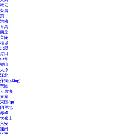
密云
榮昌
荊
洪梅
番禺
商丘
普陀
桂城
忠縣
港口
中堂
樂山
太原
江北
萍鄉(xiāng)
黃圃
云東海
東鳳
東區(qū)
阿里地
赤峰
大嶺山
六安
謝崗