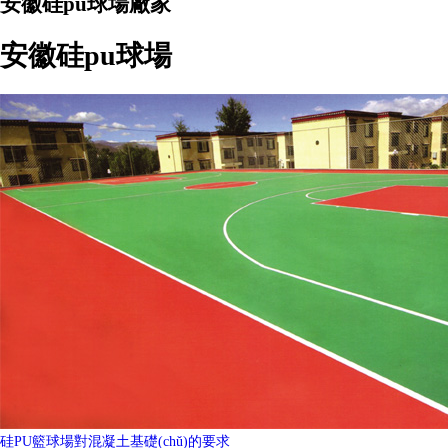
安徽硅pu球場廠家
安徽硅pu球場
硅PU籃球場對混凝土基礎(chǔ)的要求