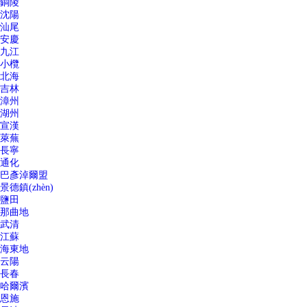
銅陵
沈陽
汕尾
安慶
九江
小欖
北海
吉林
漳州
湖州
宣漢
萊蕪
長寧
通化
巴彥淖爾盟
景德鎮(zhèn)
鹽田
那曲地
武清
江蘇
海東地
云陽
長春
哈爾濱
恩施