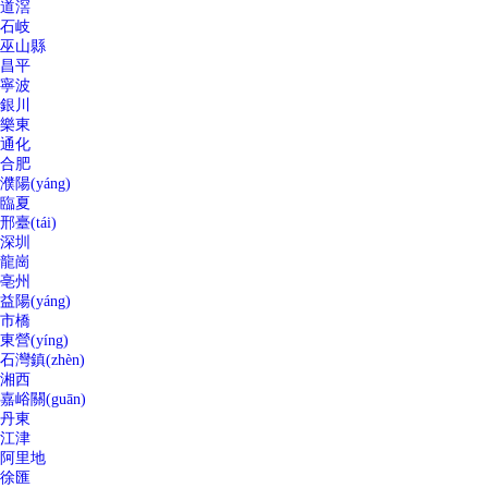
道滘
石岐
巫山縣
昌平
寧波
銀川
樂東
通化
合肥
濮陽(yáng)
臨夏
邢臺(tái)
深圳
龍崗
亳州
益陽(yáng)
市橋
東營(yíng)
石灣鎮(zhèn)
湘西
嘉峪關(guān)
丹東
江津
阿里地
徐匯