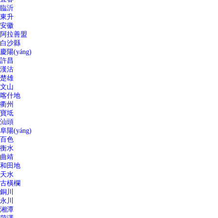
臨沂
東升
安徽
阿拉善盟
白沙縣
慶陽(yáng)
許昌
漢沽
楚雄
文山
喀什地
衢州
寶坻
汕頭
阜陽(yáng)
百色
衡水
曲靖
和田地
天水
古橫欄
銅川
永川
湘潭