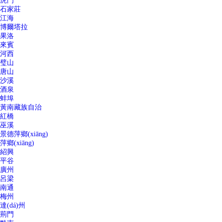
虎門
石家莊
江海
博爾塔拉
果洛
來賓
河西
璧山
唐山
沙溪
酒泉
蚌埠
黃南藏族自治
紅橋
巫溪
景德萍鄉(xiāng)
萍鄉(xiāng)
紹興
平谷
廣州
呂梁
南通
梅州
達(dá)州
荊門