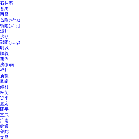
石柱縣
番禺
西昌
岳陽(yáng)
衡陽(yáng)
漳州
沙頭
邵陽(yáng)
明城
順義
蕪湖
濟(jì)南
福州
新疆
鳳崗
鐘村
板芙
梁平
嘉定
開平
宣武
淮南
延邊
普陀
文昌