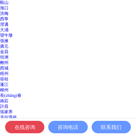
鞍山
海口
洪梅
西寧
澄邁
大涌
望牛墩
張掖
廣元
金昌
坦洲
郴州
西城
梧州
容桂
蓬江
柳州
長(zhǎng)春
南莊
許昌
張家界
克拉瑪依
潼南縣
在线咨询
咨询电话
联系我们
神灣
韶關(guān)