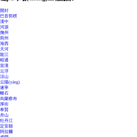
開封
巴音郭楞
漢中
河源
撫州
荊州
海西
天河
龍江
昭通
宣漢
云浮
涼山
云陽(yáng)
遂寧
離石
烏蘭察布
厚街
奉賢
舟山
牡丹江
定安縣
阿拉爾