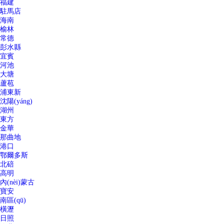
福建
駐馬店
海南
榆林
常德
彭水縣
宜賓
河池
大塘
蘆苞
浦東新
沈陽(yáng)
湖州
東方
金華
那曲地
港口
鄂爾多斯
北碚
高明
內(nèi)蒙古
寶安
南區(qū)
橫瀝
日照