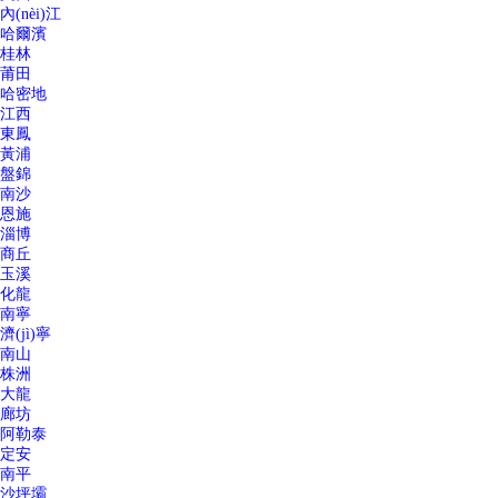
內(nèi)江
哈爾濱
桂林
莆田
哈密地
江西
東鳳
黃浦
盤錦
南沙
恩施
淄博
商丘
玉溪
化龍
南寧
濟(jì)寧
南山
株洲
大龍
廊坊
阿勒泰
定安
南平
沙坪壩