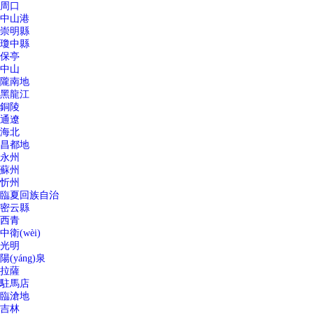
周口
中山港
崇明縣
瓊中縣
保亭
中山
隴南地
黑龍江
銅陵
通遼
海北
昌都地
永州
蘇州
忻州
臨夏回族自治
密云縣
西青
中衛(wèi)
光明
陽(yáng)泉
拉薩
駐馬店
臨滄地
吉林