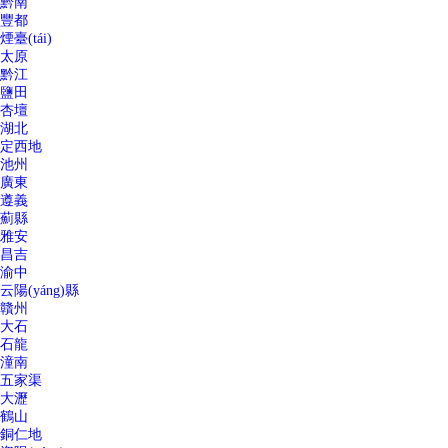
黔南
豐都
煙臺(tái)
太原
黔江
鹽田
杏壇
湖北
定西地
池州
廣東
遵義
薊縣
雅安
昌吉
渝中
云陽(yáng)縣
贛州
大石
石龍
潼南
五家渠
大瀝
鶴山
銅仁地