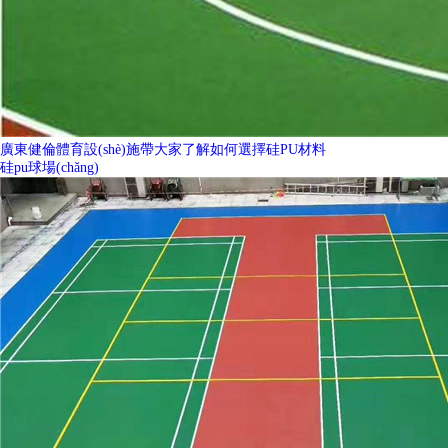
廣東健倫體育設(shè)施帶大家了解如何選擇硅PU材料
硅pu球場(chǎng)