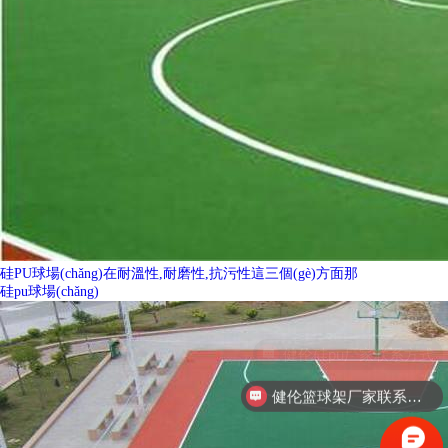
硅PU球場(chǎng)在耐溫性,耐磨性,抗污性這三個(gè)方面那
硅pu球場(chǎng)
健伦篮球架厂家联系方式