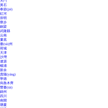
天門
黃石
奉節(jié)
紅河
崇明
寮步
銅梁
武隆縣
云南
婁底
臺(tái)州
荷城
天津
沙灣
遼源
楊浦
新余
貴陽(yáng)
寧德
烏魯木齊
豐臺(tái)
錦州
四川
南開
塘廈