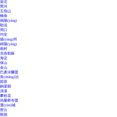
渝北
黑河
五指山
橋南
揭陽(yáng)
勒流
周口
均安
揚(yáng)州
綿陽(yáng)
南村
克孜勒蘇
海淀
保山
金山
巴彥淖爾盟
長(zhǎng)治
固原
銅梁縣
清溪
攀枝花
烏蘭察布盟
運(yùn)城
密云
順德