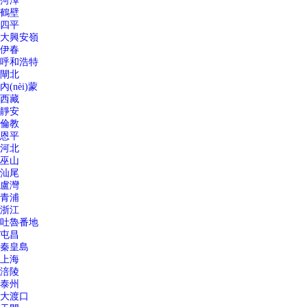
菏澤
鶴壁
四平
大興安嶺
伊春
呼和浩特
閘北
內(nèi)蒙
西藏
靜安
倫教
恩平
河北
巫山
汕尾
盧灣
青浦
浙江
吐魯番地
屯昌
秦皇島
上海
涪陵
泰州
大渡口