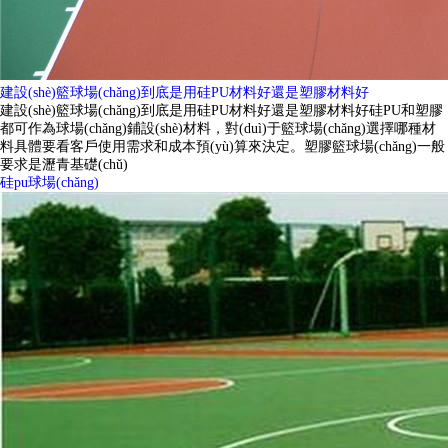
建設(shè)籃球場(chǎng)到底是用硅PU材料好還是塑膠材料好
建設(shè)籃球場(chǎng)到底是用硅PU材料好還是塑膠材料好硅PU和塑膠
都可作為球場(chǎng)鋪設(shè)材料，對(duì)于籃球場(chǎng)選擇哪種材
料具體要看客戶使用需求和成本預(yù)算來決定。塑膠籃球場(chǎng)一般
要求是瀝青基礎(chǔ)
硅pu球場(chǎng)