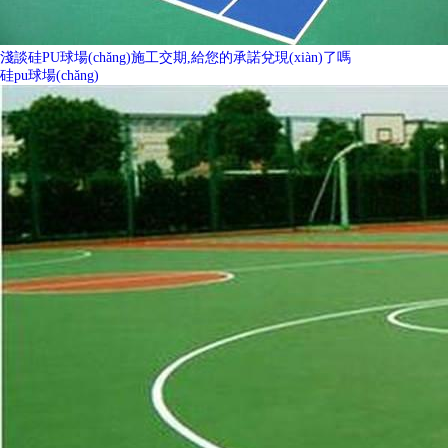
淺談硅PU球場(chǎng)施工交期,給您的承諾兌現(xiàn)了嗎
硅pu球場(chǎng)