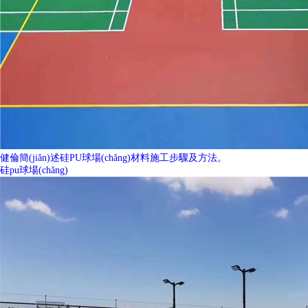
健倫簡(jiǎn)述硅PU球場(chǎng)材料施工步驟及方法。
硅pu球場(chǎng)