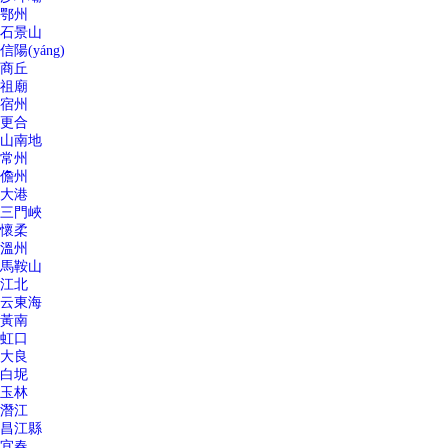
鄂州
石景山
信陽(yáng)
商丘
祖廟
宿州
更合
山南地
常州
儋州
大港
三門峽
懷柔
溫州
馬鞍山
江北
云東海
黃南
虹口
大良
白坭
玉林
潛江
昌江縣
宜春