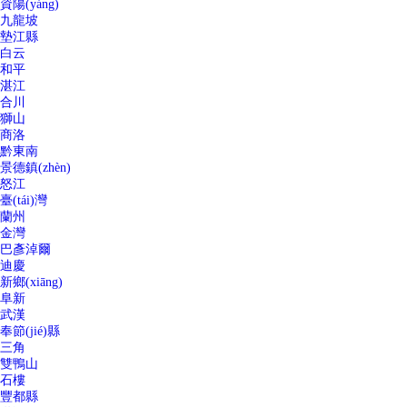
資陽(yáng)
九龍坡
墊江縣
白云
和平
湛江
合川
獅山
商洛
黔東南
景德鎮(zhèn)
怒江
臺(tái)灣
蘭州
金灣
巴彥淖爾
迪慶
新鄉(xiāng)
阜新
武漢
奉節(jié)縣
三角
雙鴨山
石樓
豐都縣