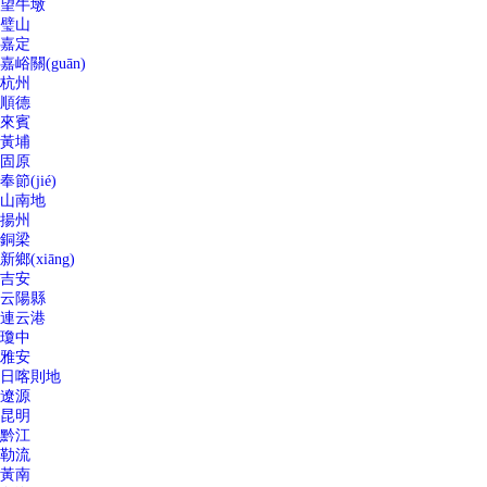
望牛墩
璧山
嘉定
嘉峪關(guān)
杭州
順德
來賓
黃埔
固原
奉節(jié)
山南地
揚州
銅梁
新鄉(xiāng)
吉安
云陽縣
連云港
瓊中
雅安
日喀則地
遼源
昆明
黔江
勒流
黃南