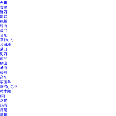
合川
貴陽
湘西
龍巖
德州
珠海
虎門
合肥
畢節(jié)
和田地
港口
海西
南開
獅山
威海
楊浦
高埗
葫蘆島
畢節(jié)地
樟木頭
銅仁
洛陽
鶴崗
德陽
廣州