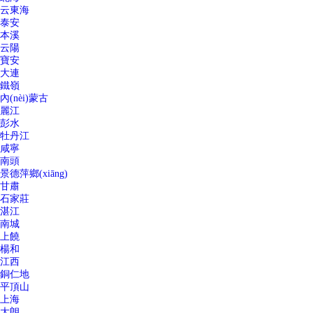
云東海
泰安
本溪
云陽
寶安
大連
鐵嶺
內(nèi)蒙古
麗江
彭水
牡丹江
咸寧
南頭
景德萍鄉(xiāng)
甘肅
石家莊
湛江
南城
上饒
楊和
江西
銅仁地
平頂山
上海
大朗