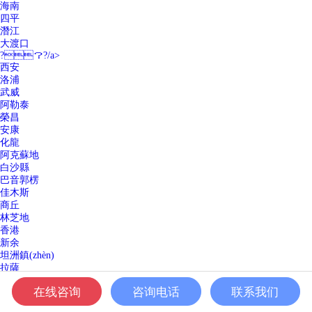
海南
四平
潛江
大渡口
?？?/a>
西安
洛浦
武威
阿勒泰
榮昌
安康
化龍
阿克蘇地
白沙縣
巴音郭楞
佳木斯
商丘
林芝地
香港
新余
坦洲鎮(zhèn)
拉薩
巢湖
在线咨询
咨询电话
联系我们
宿遷
開平