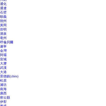
通化
通遼
石壁
順義
朔州
黃岡
崇明
酒泉
亳州
呼倫貝爾
遂寧
金灣
阿壩
宣城
大瀝
武漢
大港
景德鎮(zhèn)
松原
濰坊
南海
廣西
密云縣
伊犁