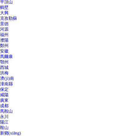
平頂山
鶴壁
大興
克孜勒蘇
景德
河源
福州
濮陽
鄭州
安徽
馬爾康
鄂州
西城
洪梅
濟(jì)南
潼南縣
保定
咸陽
廣東
成都
馬鞍山
永川
陽江
鞍山
新鄉(xiāng)