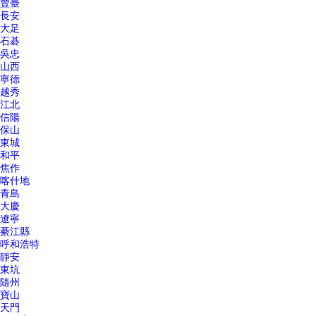
豐臺
長安
大足
石碁
吳忠
山西
寧德
越秀
江北
信陽
保山
東城
和平
焦作
喀什地
青島
大慶
遼寧
綦江縣
呼和浩特
靜安
東坑
隨州
寶山
天門