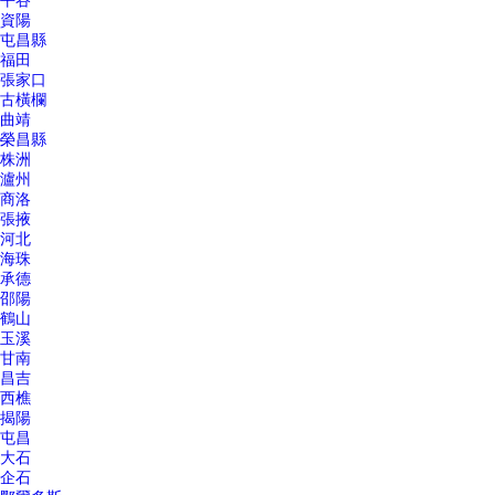
平谷
資陽
屯昌縣
福田
張家口
古橫欄
曲靖
榮昌縣
株洲
瀘州
商洛
張掖
河北
海珠
承德
邵陽
鶴山
玉溪
甘南
昌吉
西樵
揭陽
屯昌
大石
企石