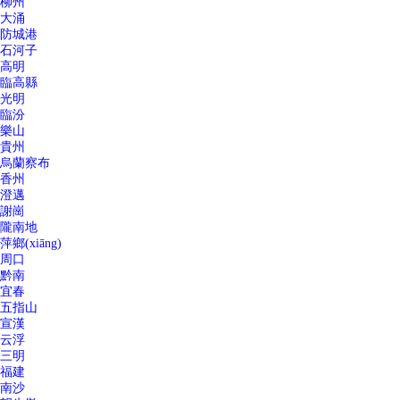
柳州
大涌
防城港
石河子
高明
臨高縣
光明
臨汾
樂山
貴州
烏蘭察布
香州
澄邁
謝崗
隴南地
萍鄉(xiāng)
周口
黔南
宜春
五指山
宣漢
云浮
三明
福建
南沙