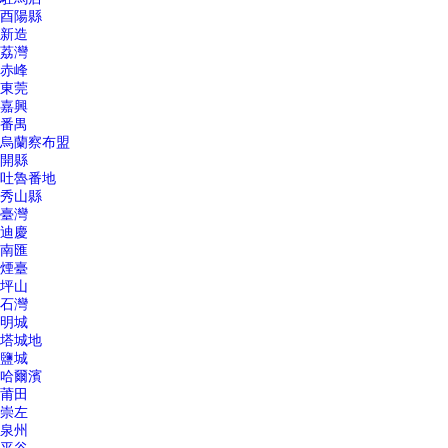
酉陽縣
新造
荔灣
赤峰
東莞
嘉興
番禺
烏蘭察布盟
開縣
吐魯番地
秀山縣
臺灣
迪慶
南匯
煙臺
坪山
石灣
明城
塔城地
鹽城
哈爾濱
莆田
崇左
泉州