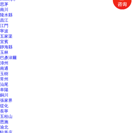
思茅
南川
陵水縣
昌江
江門
寧波
五家渠
宜賓
靜海縣
玉林
巴彥淖爾
漳州
南通
玉樹
常州
汕尾
阜陽
銅川
張家界
從化
長寧
五桂山
恩施
渝北
駐馬店