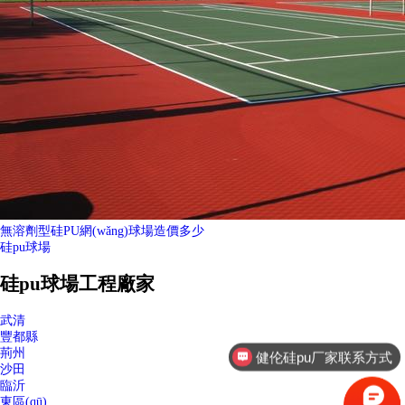
無溶劑型硅PU網(wǎng)球場造價多少
硅pu球場
硅pu球場工程廠家
武清
豐都縣
荊州
健伦硅pu厂家联系方式
沙田
健伦篮球架厂家联系方式
臨沂
東區(qū)