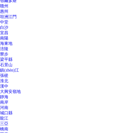
鄂爾多斯
贛州
惠州
坦洲江門
中堂
白沙
宜昌
南陽
海東地
涪陵
寮步
梁平縣
石景山
鎮(zhèn)江
張槎
淮北
漢中
大興安嶺地
靜海
南岸
河南
城口縣
龍江
三亞
橋南