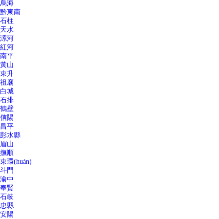
烏海
黔東南
石柱
天水
漯河
紅河
南平
黃山
東升
祖廟
白城
石排
鶴壁
信陽
昌平
彭水縣
眉山
撫順
東環(huán)
斗門
渝中
奉賢
石岐
忠縣
安陽