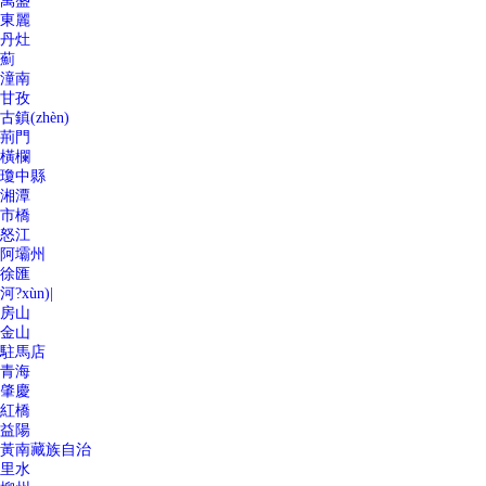
萬盛
東麗
丹灶
薊
潼南
甘孜
古鎮(zhèn)
荊門
橫欄
瓊中縣
湘潭
市橋
怒江
阿壩州
徐匯
河?xùn)|
房山
金山
駐馬店
青海
肇慶
紅橋
益陽
黃南藏族自治
里水