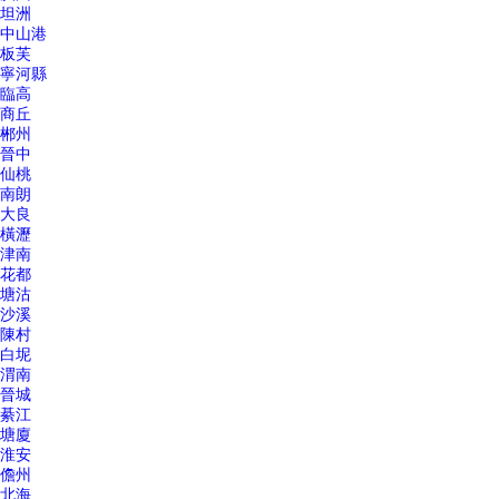
坦洲
中山港
板芙
寧河縣
臨高
商丘
郴州
晉中
仙桃
南朗
大良
橫瀝
津南
花都
塘沽
沙溪
陳村
白坭
渭南
晉城
綦江
塘廈
淮安
儋州
北海