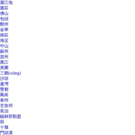
麗江地
棗莊
佛山
包頭
鄭州
金華
南莊
海淀
中山
蘇州
賀州
萬江
黃圃
三鄉(xiāng)
沙頭
盧灣
豐都
鳳崗
泰州
甘孜州
長治
錫林郭勒盟
荊
十堰
門頭溝