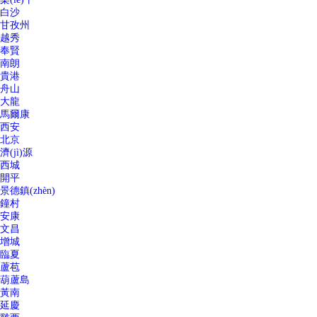
白沙
甘孜州
越秀
奉賢
南朗
貴港
舟山
大龍
馬爾康
西安
北京
濟(jì)源
西城
開平
景德鎮(zhèn)
鐘村
安康
文昌
增城
臨夏
蘆苞
葫蘆島
黃南
延慶