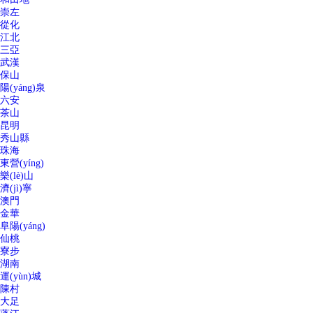
崇左
從化
江北
三亞
武漢
保山
陽(yáng)泉
六安
茶山
昆明
秀山縣
珠海
東營(yíng)
樂(lè)山
濟(jì)寧
澳門
金華
阜陽(yáng)
仙桃
寮步
湖南
運(yùn)城
陳村
大足