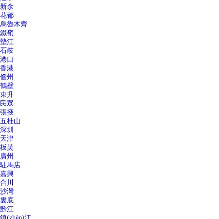
新余
花都
烏魯木齊
鐵嶺
墊江
石岐
港口
香港
儋州
鶴壁
東升
民眾
張掖
五桂山
深圳
天津
板芙
廣州
駐馬店
嘉興
合川
沙灣
婁底
黔江
鎮(zhèn)江