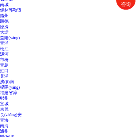
南城
錫林郭勒盟
隨州
順德
臨汾
大塘
益陽(yáng)
青浦
松江
漯河
市橋
青島
虹口
巢湖
濟(jì)南
揭陽(yáng)
福建省漳
鄭州
宣城
東麗
長(zhǎng)安
青海
南海
瀘州
樂(lè)平