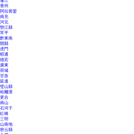
蓬江
香州
阿拉善盟
南充
河北
墊江縣
常平
黔東南
開縣
虎門
昭通
德宏
廣東
荷城
甘孜
延邊
璧山縣
哈爾濱
更合
南山
石河子
紅橋
三明
山南地
密云縣