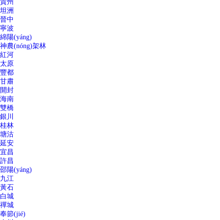
貴州
坦洲
晉中
寧波
綿陽(yáng)
神農(nóng)架林
紅河
太原
豐都
甘肅
開封
海南
雙橋
銀川
桂林
塘沽
延安
宜昌
許昌
邵陽(yáng)
九江
黃石
白城
禪城
奉節(jié)