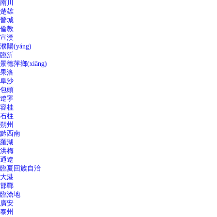
南川
楚雄
晉城
倫教
宣漢
濮陽(yáng)
臨沂
景德萍鄉(xiāng)
果洛
阜沙
包頭
遼寧
容桂
石柱
朔州
黔西南
羅湖
洪梅
通遼
臨夏回族自治
大港
邯鄲
臨滄地
廣安
泰州