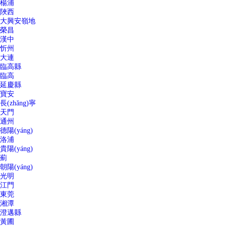
楊浦
陜西
大興安嶺地
榮昌
漢中
忻州
大連
臨高縣
臨高
延慶縣
寶安
長(zhǎng)寧
天門
通州
德陽(yáng)
洛浦
貴陽(yáng)
薊
朝陽(yáng)
光明
江門
東莞
湘潭
澄邁縣
黃圃