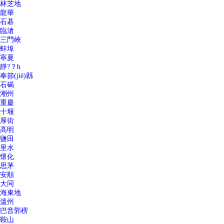
林芝地
龍華
石碁
臨滄
三門峽
蚌埠
寧夏
靜?？h
奉節(jié)縣
石碣
潮州
重慶
十堰
厚街
高明
鹽田
里水
懷化
思茅
安順
大同
海東地
溫州
巴音郭楞
鞍山