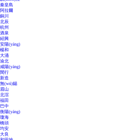
秦皇島
阿拉爾
銅川
北辰
杭州
酒泉
紹興
安陽(yáng)
楊和
大涌
渝北
咸陽(yáng)
閔行
新造
無(wú)錫
眉山
北滘
福田
巴中
衡陽(yáng)
瓊海
橋頭
均安
大良
和田地