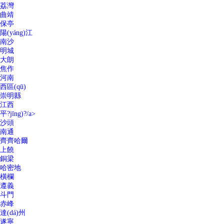
荔灣
曲靖
保亭
陽(yáng)江
南沙
明城
大朗
焦作
河南
西區(qū)
崇明縣
江西
平?jīng)?/a>
沙頭
南通
齊齊哈爾
上饒
銅梁
哈密地
橫欄
遵義
斗門
赤峰
達(dá)州
遂寧