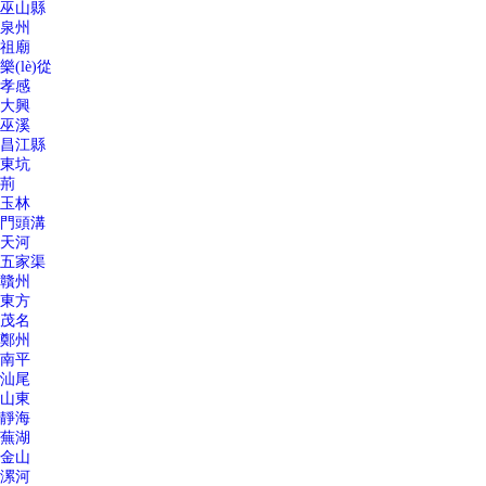
巫山縣
泉州
祖廟
樂(lè)從
孝感
大興
巫溪
昌江縣
東坑
荊
玉林
門頭溝
天河
五家渠
贛州
東方
茂名
鄭州
南平
汕尾
山東
靜海
蕪湖
金山
漯河