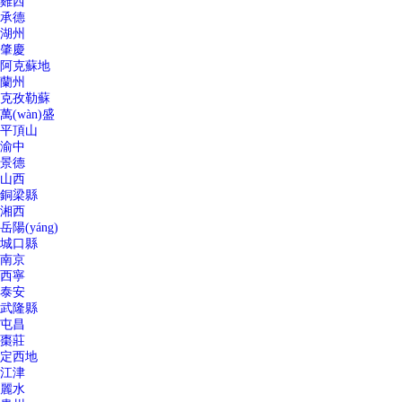
雞西
承德
湖州
肇慶
阿克蘇地
蘭州
克孜勒蘇
萬(wàn)盛
平頂山
渝中
景德
山西
銅梁縣
湘西
岳陽(yáng)
城口縣
南京
西寧
泰安
武隆縣
屯昌
棗莊
定西地
江津
麗水