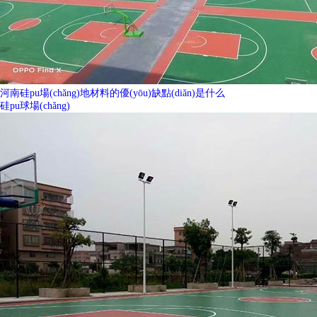
河南硅pu場(chǎng)地材料的優(yōu)缺點(diǎn)是什么
硅pu球場(chǎng)