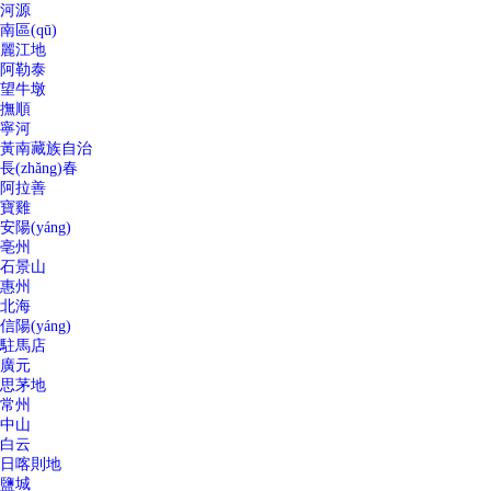
河源
南區(qū)
麗江地
阿勒泰
望牛墩
撫順
寧河
黃南藏族自治
長(zhǎng)春
阿拉善
寶雞
安陽(yáng)
亳州
石景山
惠州
北海
信陽(yáng)
駐馬店
廣元
思茅地
常州
中山
白云
日喀則地
鹽城