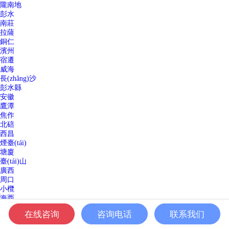
隴南地
彭水
南莊
拉薩
銅仁
濱州
宿遷
威海
長(zhǎng)沙
彭水縣
安徽
鷹潭
焦作
北碚
西昌
煙臺(tái)
塘廈
臺(tái)山
廣西
周口
小欖
海西
營(yíng)口
在线咨询
咨询电话
联系我们
萬(wàn)寧
郴州