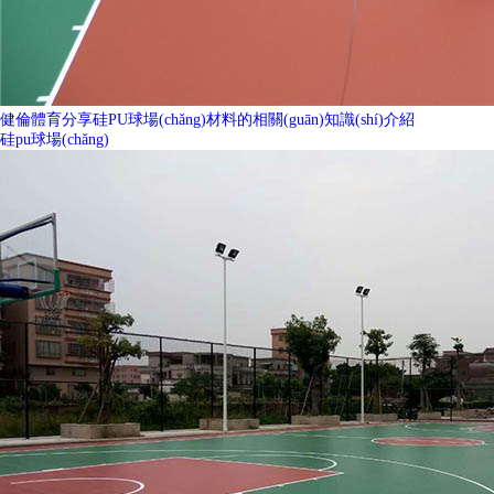
健倫體育分享硅PU球場(chǎng)材料的相關(guān)知識(shí)介紹
硅pu球場(chǎng)