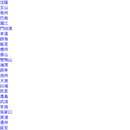
沈陽
文山
亳州
巴南
麗江
門頭溝
本溪
靜海
板芙
儋州
唐山
雙鴨山
湘潭
西寧
池州
大港
白城
民眾
遵義
武清
常德
張家口
黃浦
通州
延安