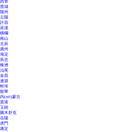
西青
晉城
隨州
云陽
許昌
巫溪
橫欄
南山
北辰
廣州
海淀
吳忠
株洲
汕尾
金昌
遼源
蚌埠
龍華
內(nèi)蒙古
貴港
玉樹
圖木舒克
岳陽
虎門
康定