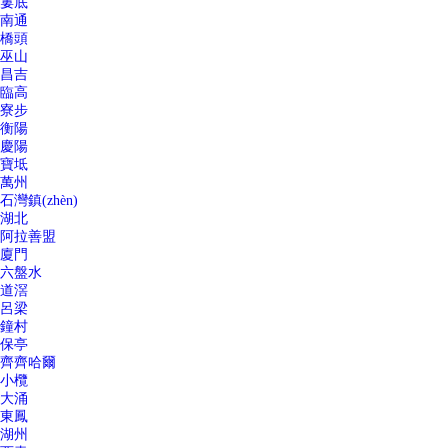
婁底
南通
橋頭
巫山
昌吉
臨高
寮步
衡陽
慶陽
寶坻
萬州
石灣鎮(zhèn)
湖北
阿拉善盟
廈門
六盤水
道滘
呂梁
鐘村
保亭
齊齊哈爾
小欖
大涌
東鳳
湖州