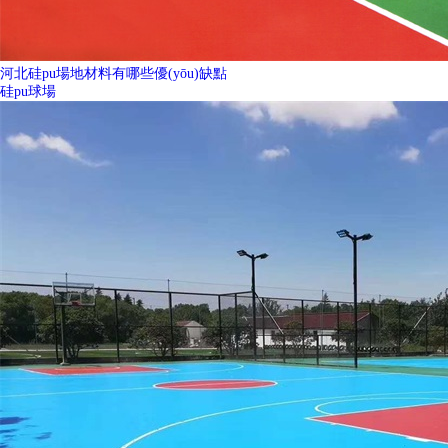
河北硅pu場地材料有哪些優(yōu)缺點
硅pu球場