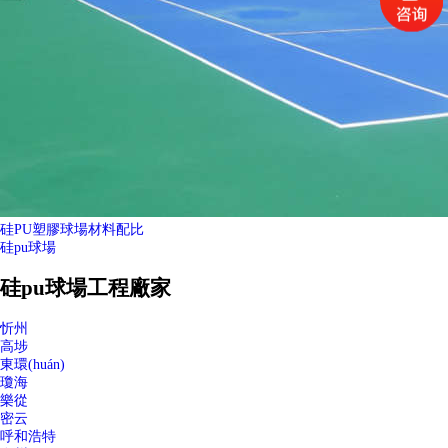
硅PU塑膠球場材料配比
硅pu球場
硅pu球場工程廠家
忻州
高埗
東環(huán)
瓊海
樂從
密云
呼和浩特