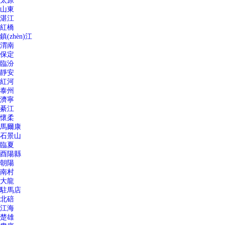
太原
山東
湛江
紅橋
鎮(zhèn)江
渭南
保定
臨汾
靜安
紅河
泰州
濟寧
綦江
懷柔
馬爾康
石景山
臨夏
酉陽縣
朝陽
南村
大龍
駐馬店
北碚
江海
楚雄