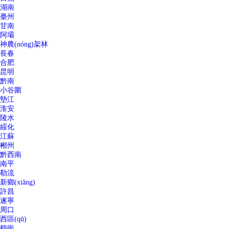
湖南
臺州
甘南
阿壩
神農(nóng)架林
長春
合肥
昆明
黔南
小谷圍
墊江
淮安
陵水
綏化
江蘇
郴州
黔西南
南平
勒流
新鄉(xiāng)
許昌
遂寧
周口
西區(qū)
鶴崗