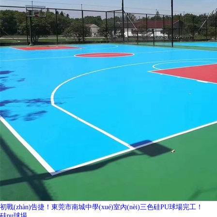
初戰(zhàn)告捷！東莞市南城中學(xué)室內(nèi)三色硅PU球場完工！
硅pu球場