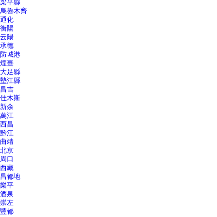
梁平縣
烏魯木齊
通化
衡陽
云陽
承德
防城港
煙臺
大足縣
墊江縣
昌吉
佳木斯
新余
萬江
西昌
黔江
曲靖
北京
周口
西藏
昌都地
樂平
酒泉
崇左
豐都