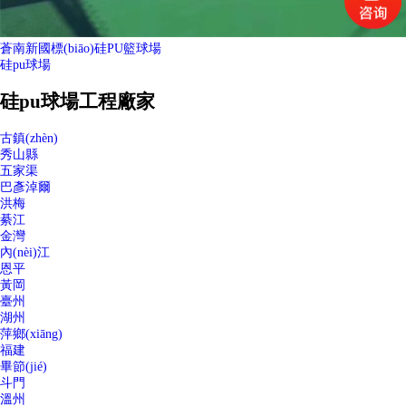
蒼南新國標(biāo)硅PU籃球場
硅pu球場
硅pu球場工程廠家
古鎮(zhèn)
秀山縣
五家渠
巴彥淖爾
洪梅
綦江
金灣
內(nèi)江
恩平
黃岡
臺州
湖州
萍鄉(xiāng)
福建
畢節(jié)
斗門
溫州