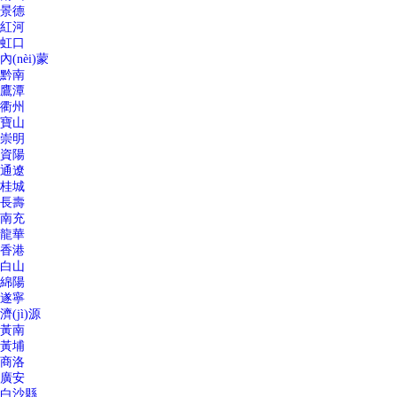
景德
紅河
虹口
內(nèi)蒙
黔南
鷹潭
衢州
寶山
崇明
資陽
通遼
桂城
長壽
南充
龍華
香港
白山
綿陽
遂寧
濟(jì)源
黃南
黃埔
商洛
廣安
白沙縣