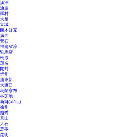
漢沽
迪慶
羅村
大足
宣城
圖木舒克
廣西
黃石
福建省漳
駐馬店
松原
茂名
開封
忻州
浦東新
大渡口
烏蘭察布
林芝地
新鄉(xiāng)
徐州
越秀
秀山
大石
萬寧
昆明