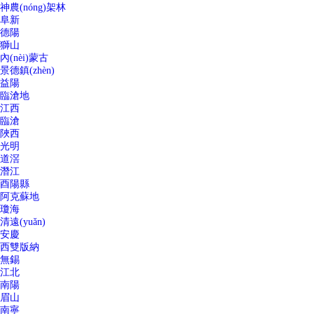
神農(nóng)架林
阜新
德陽
獅山
內(nèi)蒙古
景德鎮(zhèn)
益陽
臨滄地
江西
臨滄
陜西
光明
道滘
潛江
酉陽縣
阿克蘇地
瓊海
清遠(yuǎn)
安慶
西雙版納
無錫
江北
南陽
眉山
南寧