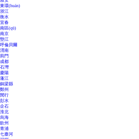
雅安
東環(huán)
浙江
衡水
宜春
南區(qū)
南京
墊江
呼倫貝爾
渭南
荊門
成都
石灣
慶陽
蓬江
銅梁縣
鄭州
閔行
彭水
企石
淮北
烏海
欽州
青浦
七臺河