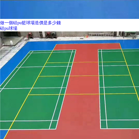
做一個硅pu籃球場造價是多少錢
硅pu球場