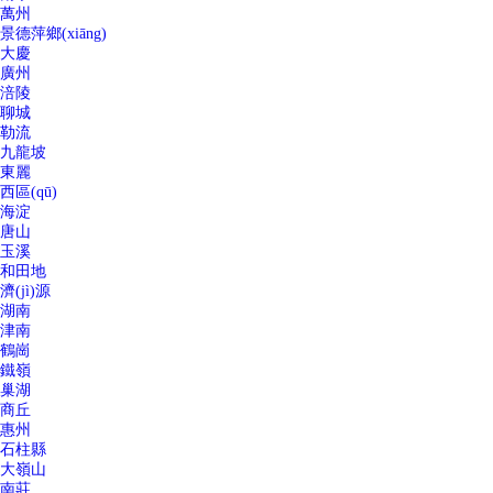
萬州
景德萍鄉(xiāng)
大慶
廣州
涪陵
聊城
勒流
九龍坡
東麗
西區(qū)
海淀
唐山
玉溪
和田地
濟(jì)源
湖南
津南
鶴崗
鐵嶺
巢湖
商丘
惠州
石柱縣
大嶺山
南莊