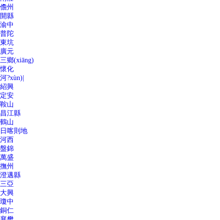
儋州
開縣
渝中
普陀
東坑
廣元
三鄉(xiāng)
懷化
河?xùn)|
紹興
定安
鞍山
昌江縣
鶴山
日喀則地
河西
盤錦
萬盛
撫州
澄邁縣
三亞
大興
瓊中
銅仁
襄樊