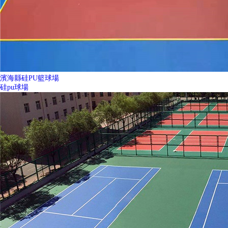
濱海縣硅PU籃球場
硅pu球場