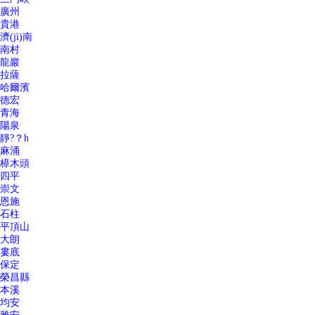
廣州
貴港
濟(jì)南
南村
龍巖
拉薩
哈爾濱
德宏
青海
陽泉
靜?？h
麻涌
樟木頭
四平
崇文
恩施
石柱
平頂山
大朗
婁底
保定
榮昌縣
本溪
均安