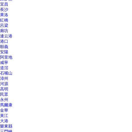
宜昌
長沙
果洛
紅橋
呂梁
廊坊
連云港
港口
順義
安陽
阿里地
咸寧
道滘
石嘴山
漳州
河源
高明
民眾
永州
馬爾康
金華
黃江
大港
樂東縣
三門峽