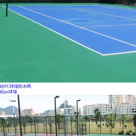
硅PU球場防水嗎
硅pu球場