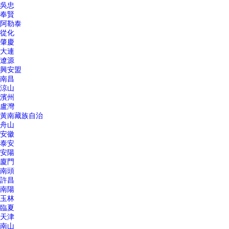
吳忠
奉賢
阿勒泰
從化
肇慶
大連
遼源
興安盟
南昌
涼山
濱州
盧灣
黃南藏族自治
舟山
安徽
泰安
安陽
廈門
南頭
許昌
南陽
玉林
臨夏
天津
南山