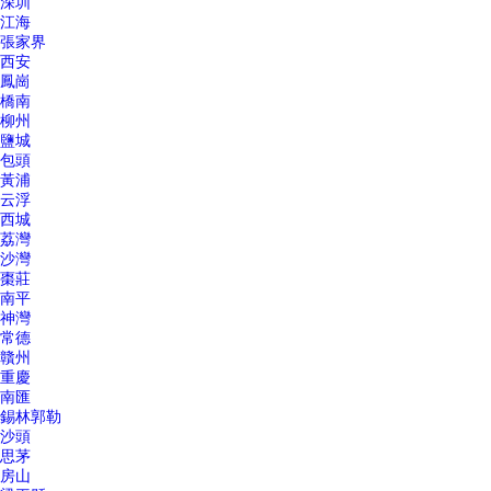
深圳
江海
張家界
西安
鳳崗
橋南
柳州
鹽城
包頭
黃浦
云浮
西城
荔灣
沙灣
棗莊
南平
神灣
常德
贛州
重慶
南匯
錫林郭勒
沙頭
思茅
房山