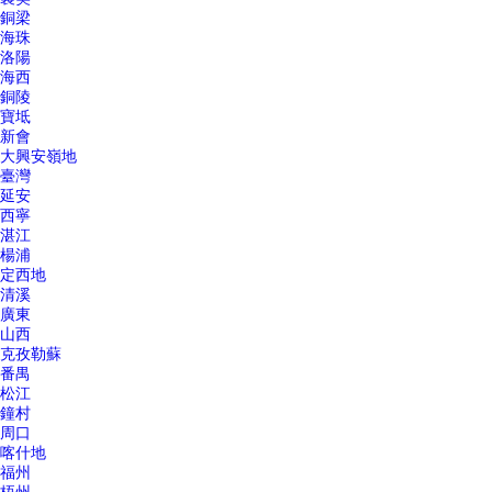
銅梁
海珠
洛陽
海西
銅陵
寶坻
新會
大興安嶺地
臺灣
延安
西寧
湛江
楊浦
定西地
清溪
廣東
山西
克孜勒蘇
番禺
松江
鐘村
周口
喀什地
福州