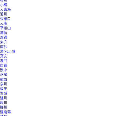
梧州
小欖
云東海
通州
張家口
云南
平頂山
濰坊
澄邁
東升
南沙
運(yùn)城
寶安
澳門
自貢
漢中
巫溪
雞西
泉州
板芙
晉城
瀘州
銀川
鄭州
潼南縣