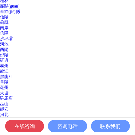
桂林
韶關(guān)
奉節(jié)縣
信陽
薊縣
南岸
信陽
沙坪壩
河池
酉陽
邵陽
延邊
泰州
龍江
黑龍江
阜陽
亳州
大塘
駐馬店
巫山
靜安
河北
南通
陵水
在线咨询
咨询电话
联系我们
祖廟