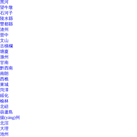
黑河
望牛墩
石河子
陵水縣
豐都縣
滄州
晉中
文山
古橫欄
塘廈
滁州
甘南
黔西南
南朗
西樵
東城
菏澤
綏化
榆林
北碚
葫蘆島
揚(yáng)州
北滘
大理
池州