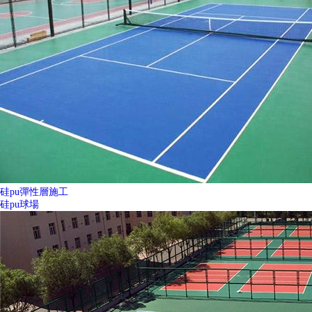
硅pu彈性層施工
硅pu球場