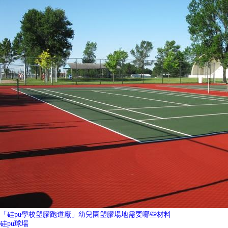
「硅pu學校塑膠跑道廠」幼兒園塑膠場地需要哪些材料
硅pu球場