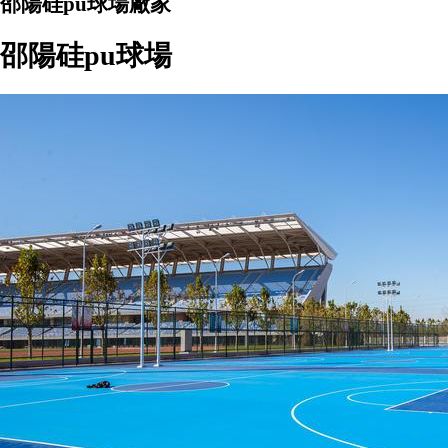
邵陽硅pu球場廠家
邵陽硅pu球場