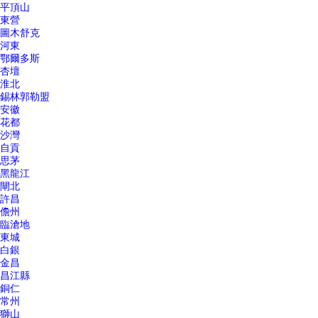
平頂山
東營
圖木舒克
河東
鄂爾多斯
杏壇
淮北
錫林郭勒盟
安徽
花都
沙灣
自貢
思茅
黑龍江
閘北
許昌
儋州
臨滄地
東城
白銀
金昌
昌江縣
銅仁
常州
獅山