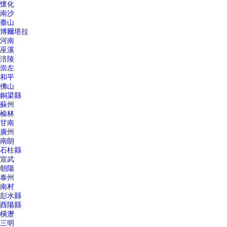
懷化
南沙
臺山
博爾塔拉
河南
巫溪
涪陵
崇左
和平
佛山
銅梁縣
蘇州
榆林
甘南
廣州
南朗
石柱縣
宣武
朝陽
泰州
南村
彭水縣
酉陽縣
橫瀝
三明