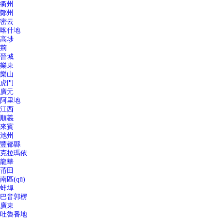
衢州
鄭州
密云
喀什地
高埗
荊
晉城
樂東
樂山
虎門
廣元
阿里地
江西
順義
來賓
池州
豐都縣
克拉瑪依
龍華
莆田
南區(qū)
蚌埠
巴音郭楞
廣東
吐魯番地