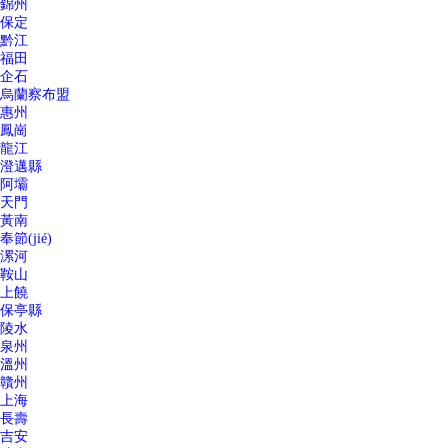
錦州
保定
黔江
福田
企石
烏蘭察布盟
惠州
鳳崗
龍江
澄邁縣
阿壩
天門
黃南
奉節(jié)
漯河
鞍山
上饒
保亭縣
陵水
泉州
溫州
贛州
上海
長壽
吉安