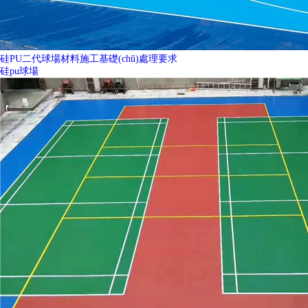
硅PU二代球場材料施工基礎(chǔ)處理要求
硅pu球場