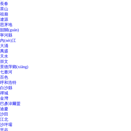
長春
茶山
祖廟
遼源
思茅地
韶關(guān)
寧河縣
內(nèi)江
大涌
萬盛
天水
崇文
景德萍鄉(xiāng)
七臺河
百色
呼和浩特
白沙縣
禪城
金灣
巴彥淖爾盟
迪慶
沙田
江北
沙坪壩
平谷