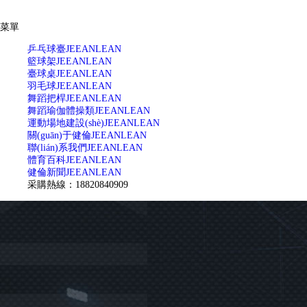
菜單
乒乓球臺
JEEANLEAN
籃球架
JEEANLEAN
臺球桌
JEEANLEAN
羽毛球
JEEANLEAN
舞蹈把桿
JEEANLEAN
舞蹈瑜伽體操類
JEEANLEAN
運動場地建設(shè)
JEEANLEAN
關(guān)于健倫
JEEANLEAN
聯(lián)系我們
JEEANLEAN
體育百科
JEEANLEAN
健倫新聞
JEEANLEAN
采購熱線：18820840909