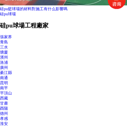
硅pu籃球場的材料對施工有什么影響嗎
硅pu球場
硅pu球場工程廠家
張家界
青島
三水
塘廈
濱州
洛浦
廣州
綦江縣
南通
昆明
南平
平頂山
西藏
甘肅
酉陽
德州
孝感
淮安