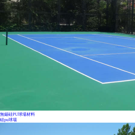
無錫硅PU球場材料
硅pu球場