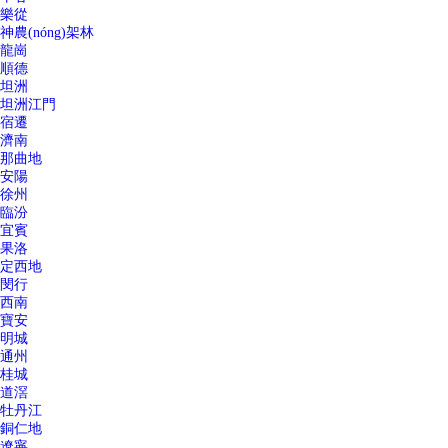
樂從
神農(nóng)架林
龍崗
順德
坦洲
坦洲江門
宿遷
濟南
那曲地
安陽
徐州
臨汾
宜賓
果洛
定西地
閔行
西南
寶安
明城
通州
桂城
道滘
牡丹江
銅仁地
遼寧