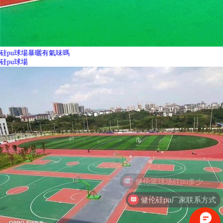
硅pu球場暴曬有氣味嗎
硅pu球場
健伦硅pu厂家联系方式