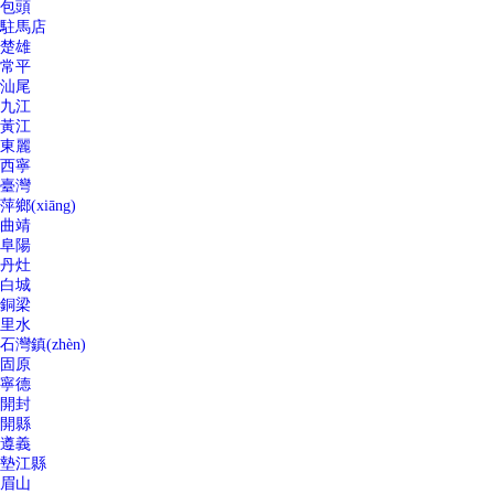
包頭
駐馬店
楚雄
常平
汕尾
九江
黃江
東麗
西寧
臺灣
萍鄉(xiāng)
曲靖
阜陽
丹灶
白城
銅梁
里水
石灣鎮(zhèn)
固原
寧德
開封
開縣
遵義
墊江縣
眉山