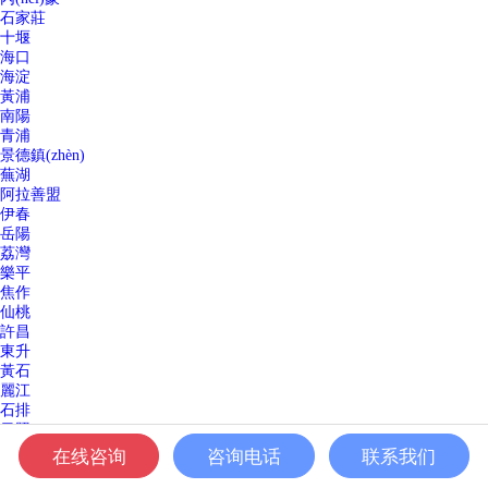
石家莊
十堰
海口
海淀
黃浦
南陽
青浦
景德鎮(zhèn)
蕪湖
阿拉善盟
伊春
岳陽
荔灣
樂平
焦作
仙桃
許昌
東升
黃石
麗江
石排
日照
白沙
在线咨询
咨询电话
联系我们
酒泉