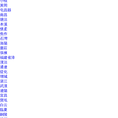
小欖
黃岡
屯昌縣
南昌
塘沽
本溪
懷柔
焦作
石灣
洛陽
棗莊
張掖
福建省漳
漢沽
通遼
從化
增城
湛江
武漢
遼陽
宜昌
寶坻
白云
臨夏
銅陵