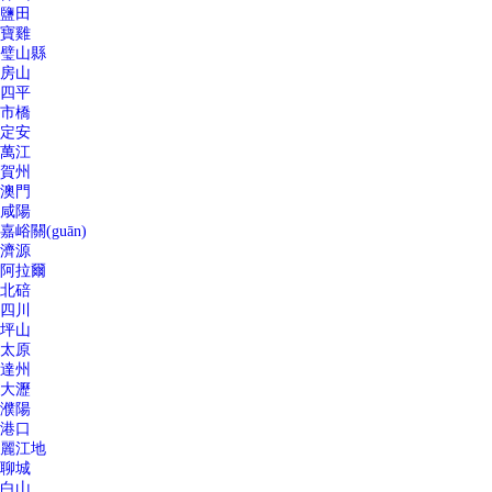
鹽田
寶雞
璧山縣
房山
四平
市橋
定安
萬江
賀州
澳門
咸陽
嘉峪關(guān)
濟源
阿拉爾
北碚
四川
坪山
太原
達州
大瀝
濮陽
港口
麗江地
聊城
白山