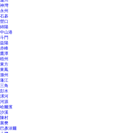
瀘州
神灣
永州
石碁
營口
綿陽
中山港
斗門
益陽
赤峰
鷹潭
梧州
東方
東鳳
滁州
蓬江
三角
彭水
漯河
河源
哈爾濱
沙溪
陳村
襄樊
巴彥淖爾