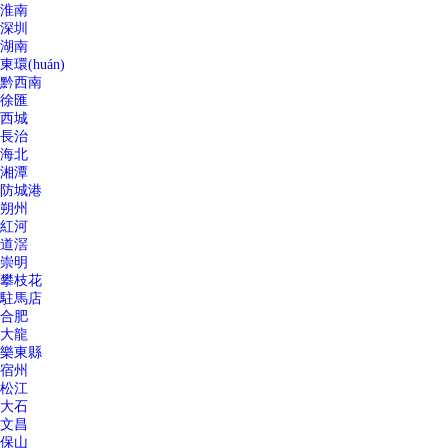
淮南
深圳
湖南
東環(huán)
黔西南
徐匯
西城
長治
海北
湘潭
防城港
朔州
紅河
道滘
崇明
攀枝花
駐馬店
合肥
大龍
樂東縣
宿州
松江
大石
文昌
保山