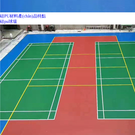
硅PU材料產(chǎn)品特點
硅pu球場