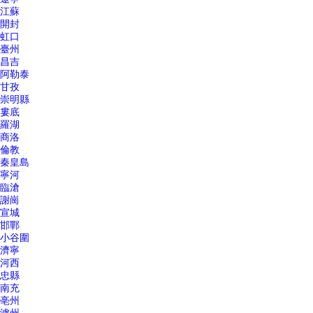
江蘇
開封
虹口
臺州
昌吉
阿勒泰
甘孜
崇明縣
婁底
羅湖
商洛
倫教
秦皇島
寧河
臨滄
謝崗
宣城
邯鄲
小谷圍
濟寧
河西
忠縣
南充
亳州