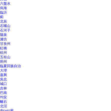
六盤水
烏海
臨沂
薊
北辰
石嘴山
石河子
陽泉
濰坊
甘孜州
紅橋
杭州
五桂山
荊州
臨夏回族自治
大理
嘉興
吳忠
城口
吉林
巴南
均安
離石
北滘
內(nèi)蒙