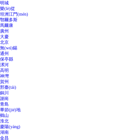
明城
樂(lè)從
坦洲江門(mén)
鄂爾多斯
馬爾康
廣州
大慶
北京
無(wú)錫
通州
保亭縣
漯河
高明
神灣
賀州
邢臺(tái)
銅川
謝崗
青島
畢節(jié)地
鶴山
淮北
慶陽(yáng)
湖南
金昌