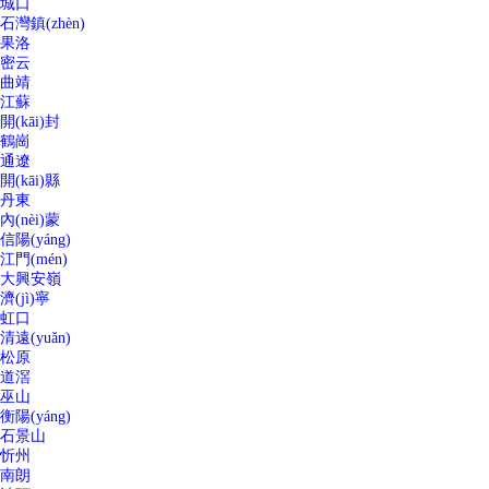
城口
石灣鎮(zhèn)
果洛
密云
曲靖
江蘇
開(kāi)封
鶴崗
通遼
開(kāi)縣
丹東
內(nèi)蒙
信陽(yáng)
江門(mén)
大興安嶺
濟(jì)寧
虹口
清遠(yuǎn)
松原
道滘
巫山
衡陽(yáng)
石景山
忻州
南朗