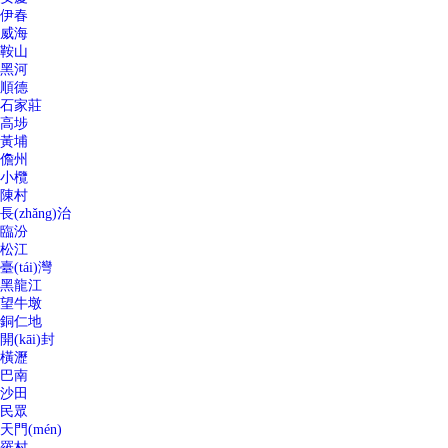
伊春
威海
鞍山
黑河
順德
石家莊
高埗
黃埔
儋州
小欖
陳村
長(zhǎng)治
臨汾
松江
臺(tái)灣
黑龍江
望牛墩
銅仁地
開(kāi)封
橫瀝
巴南
沙田
民眾
天門(mén)
羅村