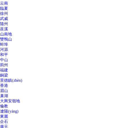
云南
臨夏
徐州
武威
隨州
巫溪
山南地
雙鴨山
蚌埠
河源
和平
中山
荊州
福建
銅梁
景德鎮(zhèn)
香港
眉山
巢湖
大興安嶺地
倫教
遼陽(yáng)
東麗
企石
廣元