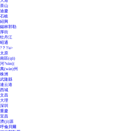
大港
茶山
迪慶
石岐
紹興
錫林郭勒
厚街
牡丹江
昭通
?？?/a>
太原
南區(qū)
河?xùn)|
萬(wàn)州
株洲
武隆縣
連云港
西城
文昌
大理
深圳
重慶
宜昌
濟(jì)源
呼倫貝爾