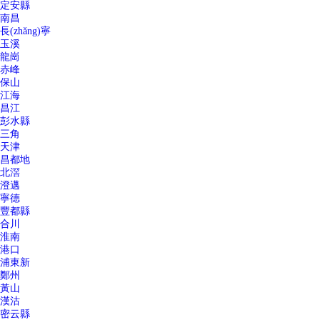
定安縣
南昌
長(zhǎng)寧
玉溪
龍崗
赤峰
保山
江海
昌江
彭水縣
三角
天津
昌都地
北滘
澄邁
寧德
豐都縣
合川
淮南
港口
浦東新
鄭州
黃山
漢沽
密云縣