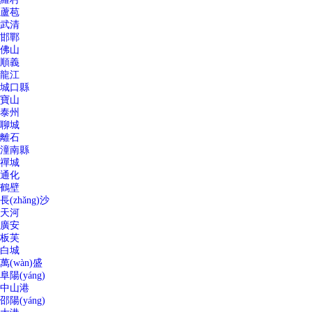
蘆苞
武清
邯鄲
佛山
順義
龍江
城口縣
寶山
泰州
聊城
離石
潼南縣
禪城
通化
鶴壁
長(zhǎng)沙
天河
廣安
板芙
白城
萬(wàn)盛
阜陽(yáng)
中山港
邵陽(yáng)