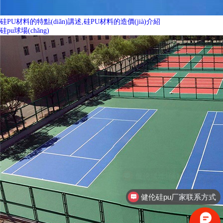
硅PU材料的特點(diǎn)講述,硅PU材料的造價(jià)介紹
硅pu球場(chǎng)
健伦硅pu厂家联系方式