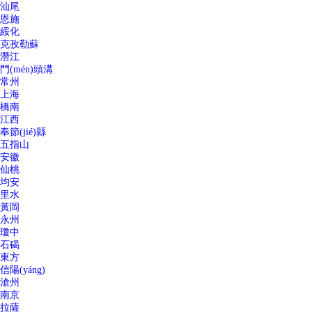
汕尾
恩施
綏化
克孜勒蘇
潛江
門(mén)頭溝
常州
上海
橋南
江西
奉節(jié)縣
五指山
安徽
仙桃
均安
里水
黃岡
永州
瓊中
石碣
東方
信陽(yáng)
滄州
南京
拉薩