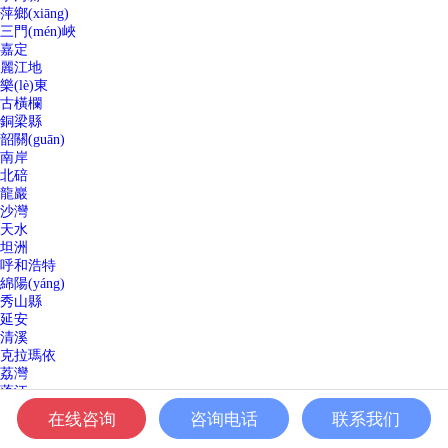
萍鄉(xiāng)
三門(mén)峽
嘉定
麗江地
樂(lè)東
古橫欄
銅梁縣
韶關(guān)
南岸
北碚
龍巖
沙灣
天水
坦洲
呼和浩特
綿陽(yáng)
秀山縣
延安
清溪
克拉瑪依
荔灣
蓬江
黔南
在线咨询
咨询电话
联系我们
安陽(yáng)
日照