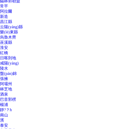
錫林郭勒盟
常平
阿拉爾
新造
昌江縣
云陽(yáng)縣
樂(lè)東縣
烏魯木齊
巫溪縣
淮安
紅橋
日喀則地
咸陽(yáng)
陵水
盤(pán)錦
張掖
阿壩州
林芝地
酒泉
巴音郭楞
楊浦
靜?？h
南山
濱
泰安