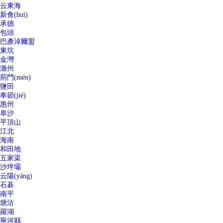
云東海
新會(huì)
承德
包頭
巴彥淖爾盟
東坑
金灣
滁州
荊門(mén)
鹽田
奉節(jié)
惠州
阜沙
平頂山
江北
海南
和田地
五家渠
沙坪壩
云陽(yáng)
石碁
南平
塘沽
羅湖
寧河縣