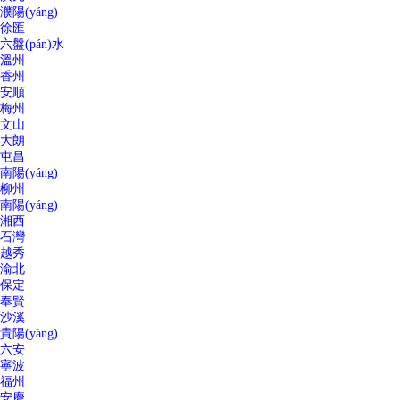
濮陽(yáng)
徐匯
六盤(pán)水
溫州
香州
安順
梅州
文山
大朗
屯昌
南陽(yáng)
柳州
南陽(yáng)
湘西
石灣
越秀
渝北
保定
奉賢
沙溪
貴陽(yáng)
六安
寧波
福州
安慶