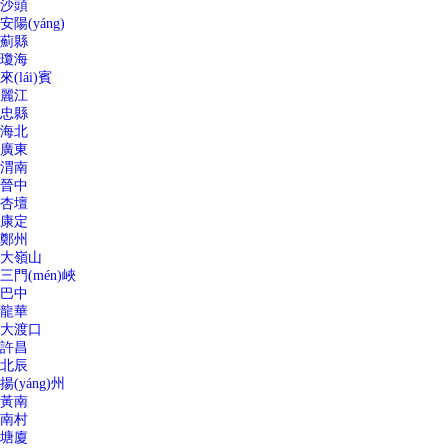
沙頭
安陽(yáng)
薊縣
瓊海
來(lái)賓
麗江
忠縣
海北
廣東
渭南
晉中
杏壇
康定
鄭州
大嶺山
三門(mén)峽
巴中
龍華
大渡口
許昌
北辰
揚(yáng)州
黃南
南村
塘廈