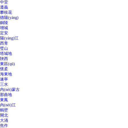
中堂
遵義
攀枝花
德陽(yáng)
銅陵
增城
定安
陽(yáng)江
西青
璧山
塔城地
陜西
東區(qū)
懷柔
海東地
遂寧
三水
內(nèi)蒙古
那曲地
東鳳
內(nèi)江
鶴壁
閘北
大涌
焦作