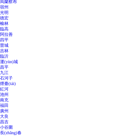
烏蘭察布
宿州
光明
德宏
榆林
臨高
阿拉善
四平
晉城
吉林
臨沂
運(yùn)城
昌平
九江
石河子
煙臺(tái)
紅河
池州
南充
福田
廣州
大良
昌吉
小谷圍
長(zhǎng)春