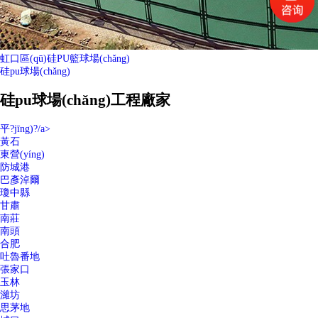
虹口區(qū)硅PU籃球場(chǎng)
硅pu球場(chǎng)
硅pu球場(chǎng)工程廠家
平?jīng)?/a>
黃石
東營(yíng)
防城港
巴彥淖爾
瓊中縣
甘肅
南莊
南頭
合肥
吐魯番地
張家口
玉林
濰坊
思茅地