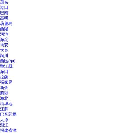
茂名
港口
巴南
高明
葫蘆島
酉陽
河池
海淀
均安
大良
銅川
西區(qū)
墊江縣
海口
拉薩
張家界
新余
薊縣
海北
塔城地
江蘇
巴音郭楞
太原
潛江
福建省漳