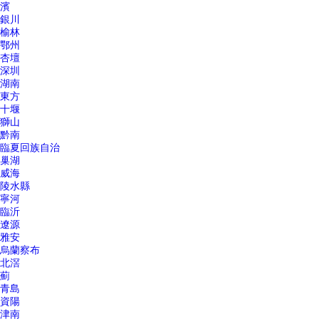
濱
銀川
榆林
鄂州
杏壇
深圳
湖南
東方
十堰
獅山
黔南
臨夏回族自治
巢湖
威海
陵水縣
寧河
臨沂
遼源
雅安
烏蘭察布
北滘
薊
青島
資陽
津南