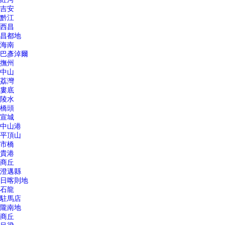
吉安
黔江
西昌
昌都地
海南
巴彥淖爾
撫州
中山
荔灣
婁底
陵水
橋頭
宣城
中山港
平頂山
市橋
貴港
商丘
澄邁縣
日喀則地
石龍
駐馬店
隴南地
商丘