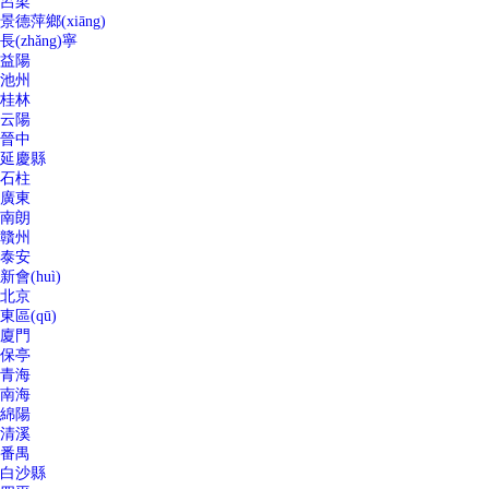
呂梁
景德萍鄉(xiāng)
長(zhǎng)寧
益陽
池州
桂林
云陽
晉中
延慶縣
石柱
廣東
南朗
贛州
泰安
新會(huì)
北京
東區(qū)
廈門
保亭
青海
南海
綿陽
清溪
番禺
白沙縣