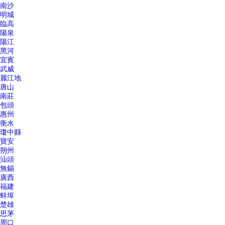
南沙
明城
臨高
陽泉
陽江
黑河
宜賓
武威
麗江地
唐山
南莊
包頭
惠州
衡水
瓊中縣
寶安
朔州
汕頭
無錫
廣西
福建
蚌埠
楚雄
思茅
周口