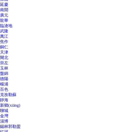
延慶
南開
廣元
龍華
臨滄地
武隆
萬江
焦作
銅仁
天津
閘北
崇左
玉林
盤錦
德陽
楊浦
百色
克孜勒蘇
靜海
新鄉(xiāng)
聊城
金灣
淄博
錫林郭勒盟
紅河