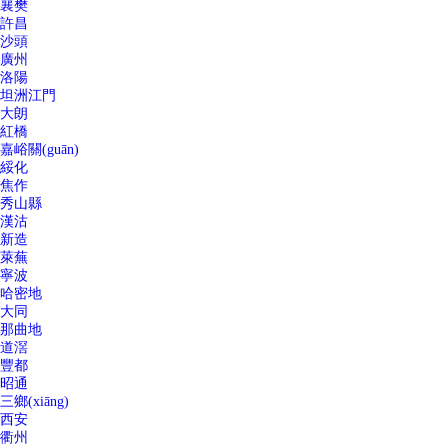
襄樊
許昌
沙頭
廣州
洛陽
坦洲江門
大朗
紅橋
嘉峪關(guān)
綏化
焦作
秀山縣
漢沽
新造
萊蕪
寧波
哈密地
大同
那曲地
道滘
豐都
昭通
三鄉(xiāng)
西安
衢州