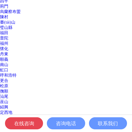
四平
荊門
烏蘭察布盟
陳村
臺(tái)山
璧山縣
福田
普陀
福州
懷化
丹東
順義
南山
虹口
呼和浩特
更合
松原
撫順
汕尾
巫山
紹興
定西地
橋南
在线咨询
咨询电话
联系我们
上饒
宜春