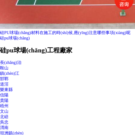
硅PU球場(chǎng)材料在施工的時(shí)候,應(yīng)注意哪些事項(xiàng)呢
硅pu球場(chǎng)
硅pu球場(chǎng)工程廠家
長(zhǎng)治
鞍山
鎮(zhèn)江
邯鄲
道滘
樂東縣
信陽
貴陽
梧州
文山
北碚
吳忠
渭南
坦洲鎮(zhèn)