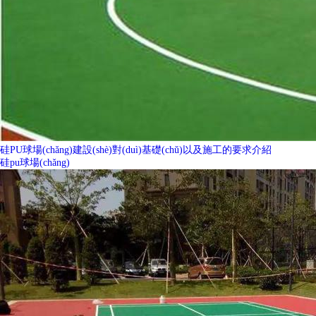
硅PU球場(chǎng)建設(shè)對(duì)基礎(chǔ)以及施工的要求介紹
硅pu球場(chǎng)