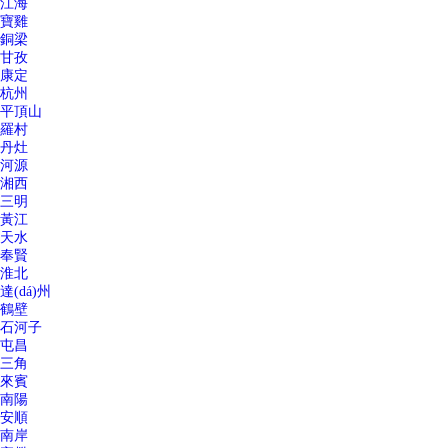
江海
寶雞
銅梁
甘孜
康定
杭州
平頂山
羅村
丹灶
河源
湘西
三明
黃江
天水
奉賢
淮北
達(dá)州
鶴壁
石河子
屯昌
三角
來賓
南陽
安順
南岸