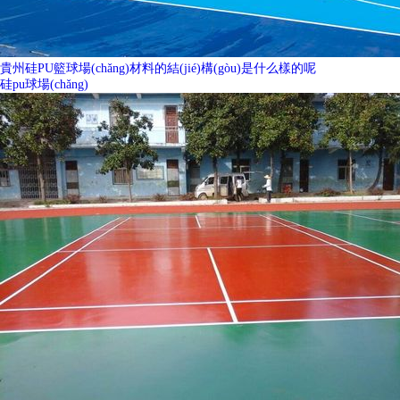
貴州硅PU籃球場(chǎng)材料的結(jié)構(gòu)是什么樣的呢
硅pu球場(chǎng)