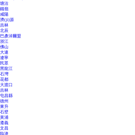
塘沽
鐵嶺
咸陽
濟(jì)源
吉林
北辰
巴彥淖爾盟
浙江
佛山
大連
遼寧
民眾
黑龍江
石灣
花都
大渡口
吉林
屯昌縣
德州
東升
石壁
黃浦
遵義
文昌
臨滄