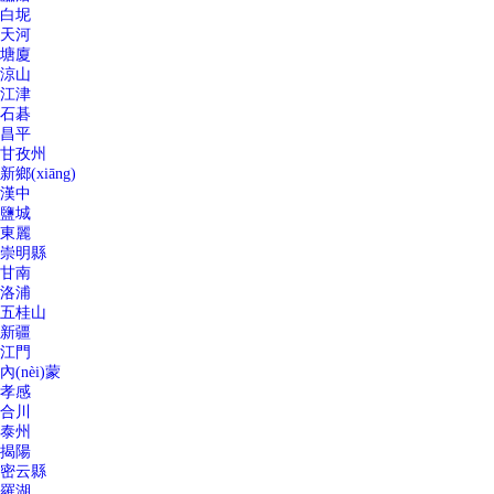
白坭
天河
塘廈
涼山
江津
石碁
昌平
甘孜州
新鄉(xiāng)
漢中
鹽城
東麗
崇明縣
甘南
洛浦
五桂山
新疆
江門
內(nèi)蒙
孝感
合川
泰州
揭陽
密云縣
羅湖