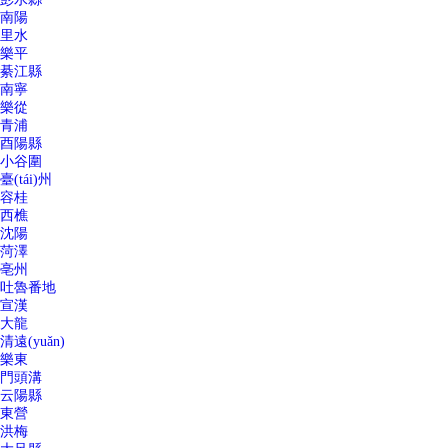
南陽
里水
樂平
綦江縣
南寧
樂從
青浦
酉陽縣
小谷圍
臺(tái)州
容桂
西樵
沈陽
菏澤
亳州
吐魯番地
宣漢
大龍
清遠(yuǎn)
樂東
門頭溝
云陽縣
東營
洪梅