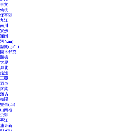
崇文
仙桃
保亭縣
九江
南川
寮步
謝崗
河?xùn)|
韶關(guān)
圖木舒克
順德
大慶
湖北
延邊
三亞
酒泉
懷柔
濰坊
衡陽
豐臺(tái)
山南地
忠縣
綦江
浦東新
彭水縣