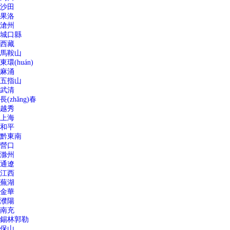
沙田
果洛
滄州
城口縣
西藏
馬鞍山
東環(huán)
麻涌
五指山
武清
長(zhǎng)春
越秀
上海
和平
黔東南
營口
滁州
通遼
江西
蕪湖
金華
濮陽
南充
錫林郭勒
保山