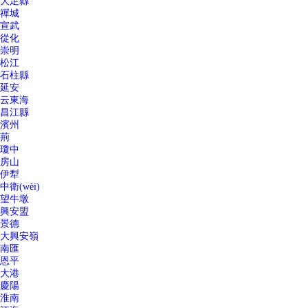
大足縣
禪城
宣武
從化
崇明
松江
石柱縣
延安
云東海
昌江縣
濱州
荊
瓊中
房山
伊犁
中衛(wèi)
望牛墩
興安盟
景德
大興安嶺
南匯
恩平
大港
慶陽
淮南