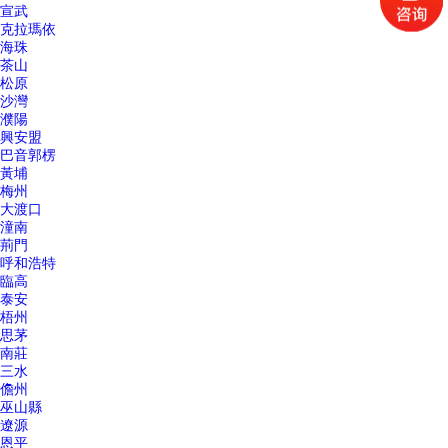
宣武
克拉瑪依
海珠
茶山
松原
沙灣
濮陽
興安盟
巴音郭楞
黃埔
梅州
大渡口
潼南
荊門
呼和浩特
臨高
泰安
梧州
思茅
南莊
三水
儋州
巫山縣
遼源
恩平