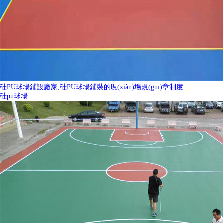
硅PU球場鋪設廠家,硅PU球場鋪裝的現(xiàn)場規(guī)章制度
硅pu球場