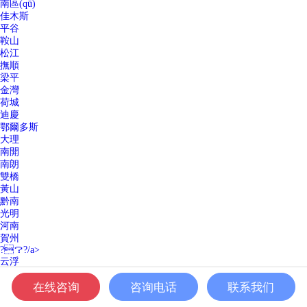
南區(qū)
佳木斯
平谷
鞍山
松江
撫順
梁平
金灣
荷城
迪慶
鄂爾多斯
大理
南開
南朗
雙橋
黃山
黔南
光明
河南
賀州
?？?/a>
云浮
石碁
在线咨询
咨询电话
联系我们
天門
昭通