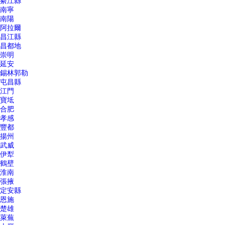
綦江縣
南寧
南陽
阿拉爾
昌江縣
昌都地
崇明
延安
錫林郭勒
屯昌縣
江門
寶坻
合肥
孝感
豐都
揚州
武威
伊犁
鶴壁
淮南
張掖
定安縣
恩施
楚雄
萊蕪