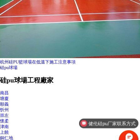
杭州硅PU籃球場在低溫下施工注意事項
硅pu球場
硅pu球場工程廠家
南昌
塘廈
順義
忻州
崇左
懷柔
健伦篮球架厂家联系方式
津南
上饒
銅仁地