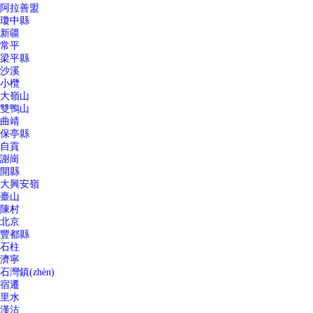
阿拉善盟
瓊中縣
新疆
常平
梁平縣
沙溪
小欖
大嶺山
雙鴨山
曲靖
保亭縣
自貢
謝崗
開縣
大興安嶺
臺山
陳村
北京
豐都縣
石柱
濟寧
石灣鎮(zhèn)
宿遷
里水
漢沽