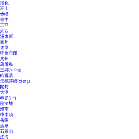
懷化
巫山
赤峰
晉中
三亞
湘西
浦東新
臺州
遂寧
呼倫貝爾
貴州
葫蘆島
三鄉(xiāng)
哈爾濱
景德萍鄉(xiāng)
開封
大港
奉節(jié)
臨滄地
海南
樟木頭
岳陽
酒泉
石景山
江海