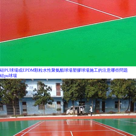
硅PU球場或EPDM顆粒水性聚氨酯球場塑膠球場施工的注意哪些問題
硅pu球場