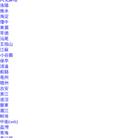
洛陽
衡水
海淀
瓊中
東麗
常德
汕尾
五指山
江蘇
小谷圍
保亭
清遠
薊縣
亳州
贛州
吉安
黃江
道滘
樂東
麗江
蚌埠
中衛(wèi)
荔灣
青海