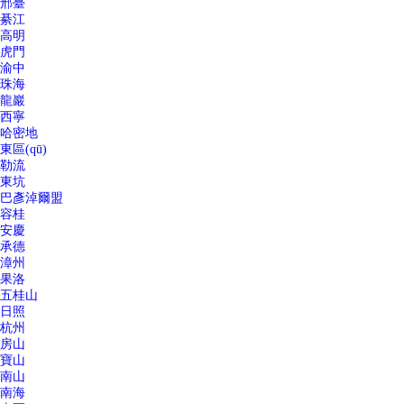
邢臺
綦江
高明
虎門
渝中
珠海
龍巖
西寧
哈密地
東區(qū)
勒流
東坑
巴彥淖爾盟
容桂
安慶
承德
漳州
果洛
五桂山
日照
杭州
房山
寶山
南山
南海