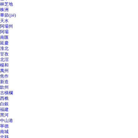
林芝地
株洲
畢節(jié)
天水
阿壩州
阿壩
南匯
延慶
淮北
甘孜
北滘
楊和
萬州
焦作
新造
欽州
古橫欄
西樵
白銀
福建
黑河
中山港
寧德
南城
忠縣