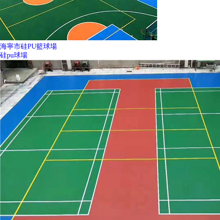
海寧市硅PU籃球場
硅pu球場