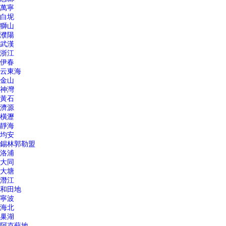
萬寧
白坭
獅山
濮陽
武漢
浙江
伊春
云東海
金山
神灣
黃石
濟源
橫瀝
靜海
均安
錫林郭勒盟
洛浦
大同
大塘
潛江
和田地
寧波
海北
巢湖
阿克蘇地