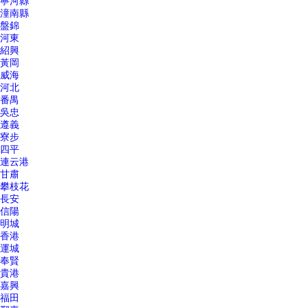
寧河縣
潼南縣
盤錦
河東
紹興
黃岡
威海
河北
番禺
吳忠
遵義
寮步
四平
連云港
甘肅
攀枝花
長安
信陽
明城
香港
運城
奉賢
貴港
嘉興
福田