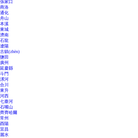
張家口
商洛
通化
舟山
本溪
東城
濟南
石龍
遼陽
古鎮(zhèn)
鹽田
廣州
延慶縣
斗門
漯河
合川
東升
河西
七臺河
石嘴山
齊齊哈爾
常州
酉陽
宜昌
麗水