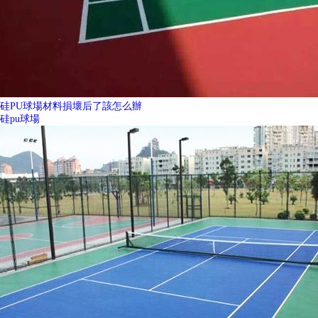
硅PU球場材料損壞后了該怎么辦
硅pu球場