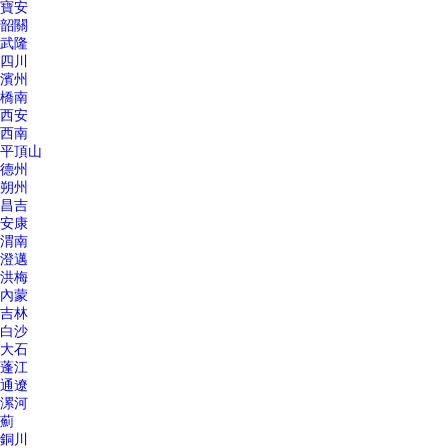
寶安
韶關
武隆
四川
濱州
橋南
西安
西南
平頂山
德州
朔州
昌吉
安康
渭南
澄邁
洪梅
內蒙
吉林
白沙
大石
蓬江
通遼
漯河
薊
銅川