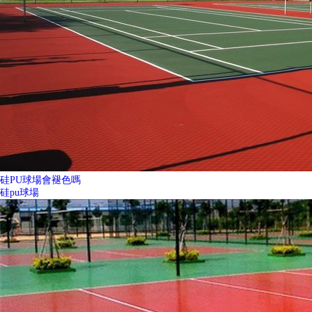
硅PU球場會褪色嗎
硅pu球場