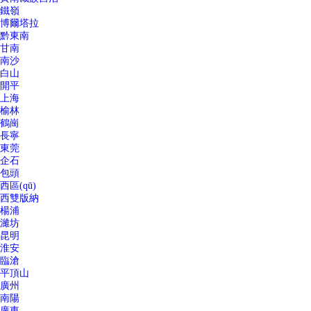
鐵嶺
博爾塔拉
黔東南
甘南
南沙
白山
開平
上海
榆林
鶴崗
長寧
東莞
企石
包頭
西區(qū)
西雙版納
楊浦
濰坊
昆明
淮安
臨滄
平頂山
廣州
南陽
廣東