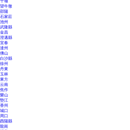
十堰
望牛墩
邵陽
石家莊
池州
武隆縣
金昌
澄邁縣
宜春
達州
佛山
白沙縣
徐州
丹東
玉林
東方
云南
焦作
樂山
墊江
香州
城口
周口
酉陽縣
龍崗