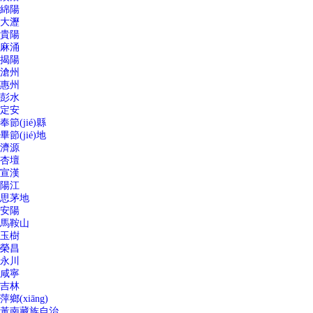
綿陽
大瀝
貴陽
麻涌
揭陽
滄州
惠州
彭水
定安
奉節(jié)縣
畢節(jié)地
濟源
杏壇
宣漢
陽江
思茅地
安陽
馬鞍山
玉樹
榮昌
永川
咸寧
吉林
萍鄉(xiāng)
黃南藏族自治