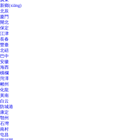
新鄉(xiāng)
北辰
廈門
閘北
保定
江津
長春
豐臺
北碚
巴中
安徽
海西
橫欄
菏澤
郴州
化龍
黃南
白云
防城港
康定
鄂州
石灣
南村
屯昌