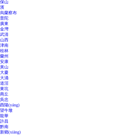
保山
濱
烏蘭察布
普陀
廣東
金灣
武清
山西
津南
桂林
蘭州
安康
黃山
大慶
大涌
道滘
東坑
商丘
吳忠
酉陽(yáng)
望牛墩
龍華
許昌
黔南
新鄉(xiāng)