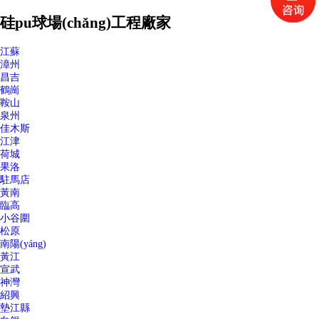
硅pu球場(chǎng)工程廠家
江蘇
漳州
昌吉
鶴崗
鞍山
泉州
佳木斯
江津
荷城
果洛
駐馬店
黃南
臨高
小谷圍
松原
南陽(yáng)
黃江
宣武
神灣
紹興
墊江縣