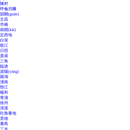
陳村
呼倫貝爾
韶關(guān)
文昌
市橋
南開(kāi)
定西地
白坭
龍江
日照
貴港
三角
臨滄
資陽(yáng)
羅湖
潼南
墊江
楊和
青浦
徐州
清溪
吐魯番地
景德
番禺
三水