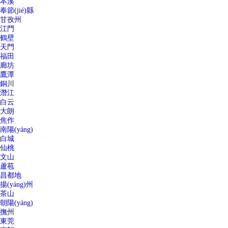
本溪
奉節(jié)縣
甘孜州
江門
鶴壁
天門
福田
廊坊
鷹潭
銅川
潛江
白云
大朗
焦作
南陽(yáng)
白城
仙桃
文山
蘆苞
昌都地
揚(yáng)州
茶山
朝陽(yáng)
撫州
東莞