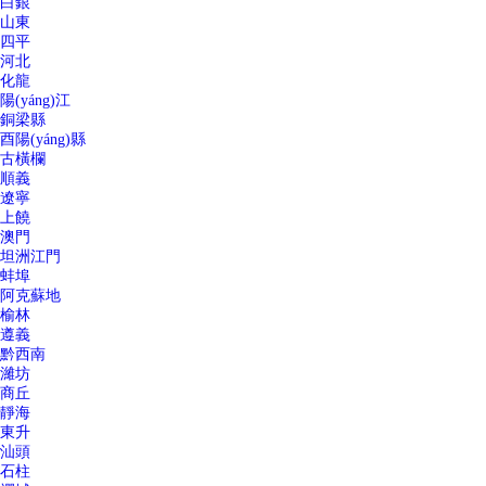
白銀
山東
四平
河北
化龍
陽(yáng)江
銅梁縣
酉陽(yáng)縣
古橫欄
順義
遼寧
上饒
澳門
坦洲江門
蚌埠
阿克蘇地
榆林
遵義
黔西南
濰坊
商丘
靜海
東升
汕頭
石柱