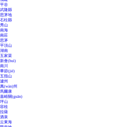
平谷
武隆縣
思茅地
石柱縣
秀山
南海
南莊
思茅
平頂山
湖南
五家渠
新會(huì)
南川
畢節(jié)
五指山
瀘州
萬(wàn)州
馬爾康
嘉峪關(guān)
坪山
容桂
拉薩
酒泉
云東海