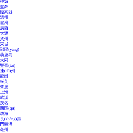
禪城
盤錦
臨高縣
溫州
盧灣
廣西
大瀝
賀州
東城
邵陽(yáng)
葫蘆島
大同
豐臺(tái)
達(dá)州
龍崗
板芙
肇慶
上海
武漢
茂名
西區(qū)
瓊海
長(zhǎng)壽
門頭溝
亳州