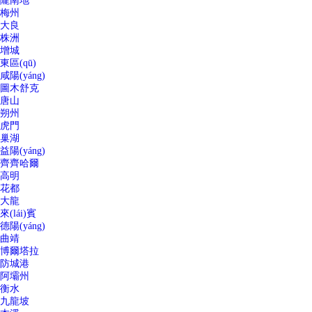
隴南地
梅州
大良
株洲
增城
東區(qū)
咸陽(yáng)
圖木舒克
唐山
朔州
虎門
巢湖
益陽(yáng)
齊齊哈爾
高明
花都
大龍
來(lái)賓
德陽(yáng)
曲靖
博爾塔拉
防城港
阿壩州
衡水
九龍坡