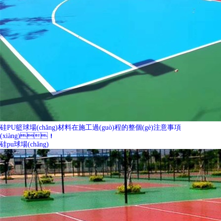
硅PU籃球場(chǎng)材料在施工過(guò)程的整個(gè)注意事項
(xiàng)！
硅pu球場(chǎng)