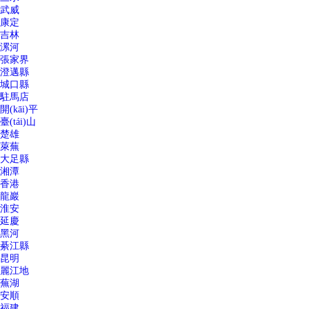
武威
康定
吉林
漯河
張家界
澄邁縣
城口縣
駐馬店
開(kāi)平
臺(tái)山
楚雄
萊蕪
大足縣
湘潭
香港
龍巖
淮安
延慶
黑河
綦江縣
昆明
麗江地
蕪湖
安順
福建