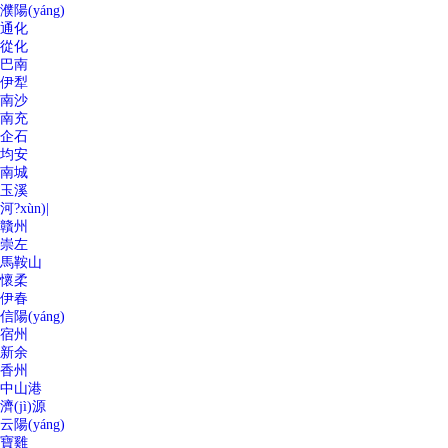
濮陽(yáng)
通化
從化
巴南
伊犁
南沙
南充
企石
均安
南城
玉溪
河?xùn)|
贛州
崇左
馬鞍山
懷柔
伊春
信陽(yáng)
宿州
新余
香州
中山港
濟(jì)源
云陽(yáng)
寶雞