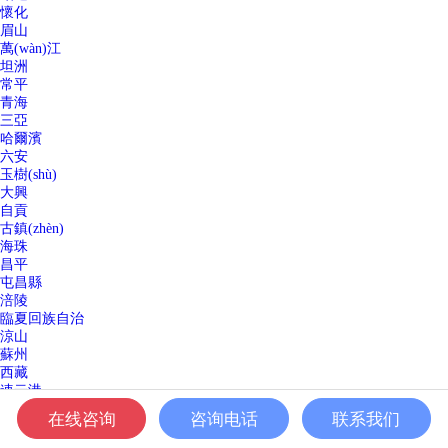
懷化
眉山
萬(wàn)江
坦洲
常平
青海
三亞
哈爾濱
六安
玉樹(shù)
大興
自貢
古鎮(zhèn)
海珠
昌平
屯昌縣
涪陵
臨夏回族自治
涼山
蘇州
西藏
連云港
海淀
在线咨询
咨询电话
联系我们
里水
錫林郭勒