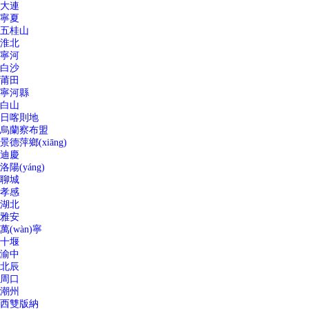
大連
寧夏
五桂山
淮北
寧河
白沙
莆田
寧河縣
白山
日喀則地
烏蘭察布盟
景德萍鄉(xiāng)
迪慶
洛陽(yáng)
聊城
孝感
湖北
雅安
萬(wàn)寧
十堰
渝中
北辰
周口
潮州
西雙版納