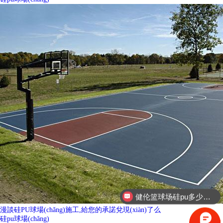
健伦硅pu厂家联系方式
漫談硅PU球場(chǎng)施工,給您的承諾兌現(xiàn)了么
硅pu球場(chǎng)