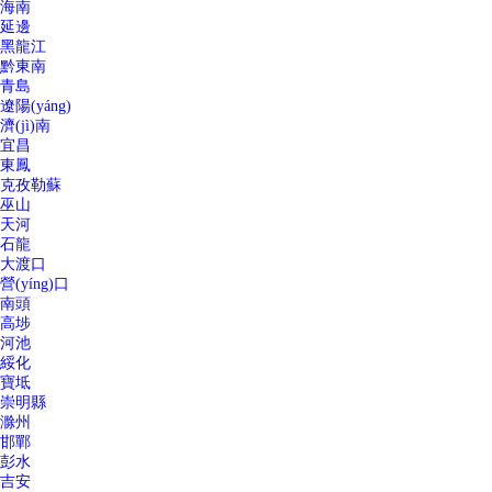
海南
延邊
黑龍江
黔東南
青島
遼陽(yáng)
濟(jì)南
宜昌
東鳳
克孜勒蘇
巫山
天河
石龍
大渡口
營(yíng)口
南頭
高埗
河池
綏化
寶坻
崇明縣
滁州
邯鄲
彭水
吉安