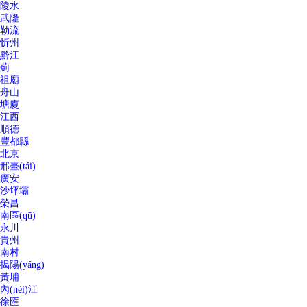
陵水
武隆
勒流
忻州
黔江
薊
祖廟
舟山
塘廈
江西
順德
豐都縣
北京
邢臺(tái)
廣安
沙坪壩
榮昌
南區(qū)
永川
貴州
南村
揭陽(yáng)
黃埔
內(nèi)江
徐匯