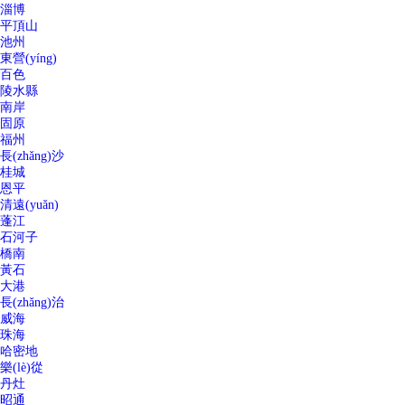
淄博
平頂山
池州
東營(yíng)
百色
陵水縣
南岸
固原
福州
長(zhǎng)沙
桂城
恩平
清遠(yuǎn)
蓬江
石河子
橋南
黃石
大港
長(zhǎng)治
威海
珠海
哈密地
樂(lè)從
丹灶
昭通