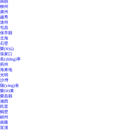
南朗
柳州
廣州
越秀
滄州
屯昌
保亭縣
北海
石壁
樂(lè)山
張家口
長(zhǎng)寧
荊州
海東地
光明
沙灣
陽(yáng)泉
樂(lè)東
榮昌縣
湘西
民眾
鶴壁
錦州
南匯
宣漢