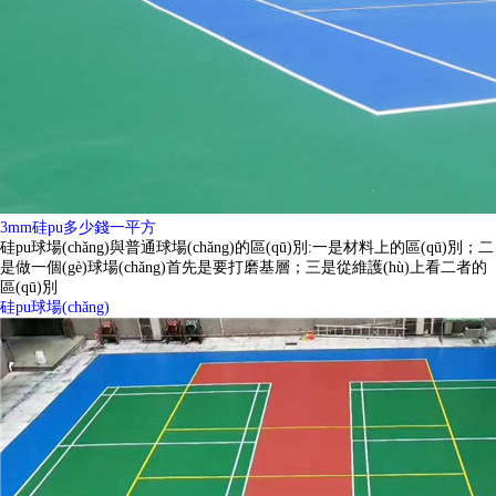
3mm硅pu多少錢一平方
硅pu球場(chǎng)與普通球場(chǎng)的區(qū)別:一是材料上的區(qū)別；二
是做一個(gè)球場(chǎng)首先是要打磨基層；三是從維護(hù)上看二者的
區(qū)別
硅pu球場(chǎng)