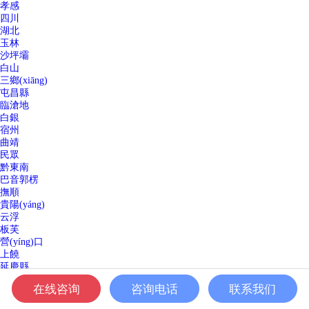
孝感
四川
湖北
玉林
沙坪壩
白山
三鄉(xiāng)
屯昌縣
臨滄地
白銀
宿州
曲靖
民眾
黔東南
巴音郭楞
撫順
貴陽(yáng)
云浮
板芙
營(yíng)口
上饒
延慶縣
化龍
在线咨询
咨询电话
联系我们
鐵嶺
雞西