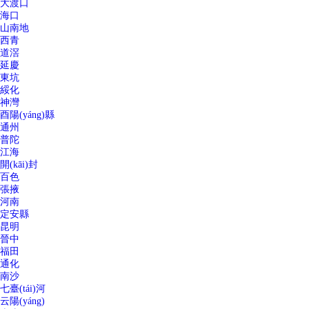
大渡口
海口
山南地
西青
道滘
延慶
東坑
綏化
神灣
酉陽(yáng)縣
通州
普陀
江海
開(kāi)封
百色
張掖
河南
定安縣
昆明
晉中
福田
通化
南沙
七臺(tái)河
云陽(yáng)