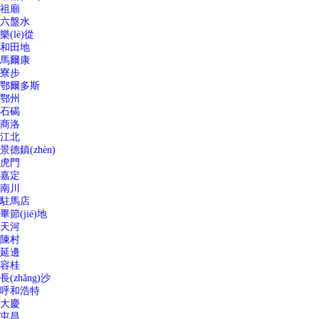
祖廟
六盤水
樂(lè)從
和田地
馬爾康
寮步
鄂爾多斯
鄂州
石碣
商洛
江北
景德鎮(zhèn)
虎門
嘉定
南川
駐馬店
畢節(jié)地
天河
陳村
延邊
容桂
長(zhǎng)沙
呼和浩特
大慶
屯昌