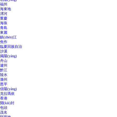
福州
海東地
漯河
重慶
海珠
青島
東麗
鎮(zhèn)江
焦作
臨夏回族自治
沙溪
揭陽(yáng)
舟山
瀘州
黔江
陵水
滁州
恩平
信陽(yáng)
克拉瑪依
香港
開(kāi)封
包頭
茂名