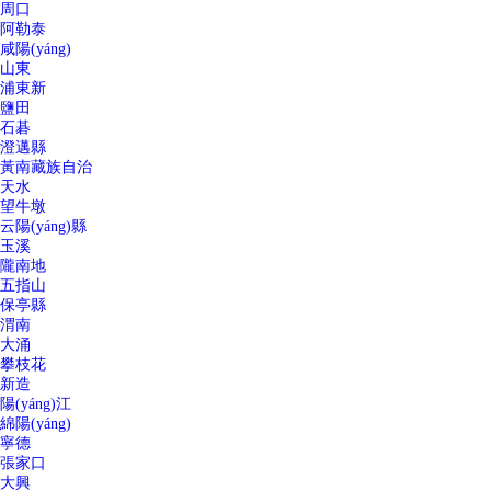
周口
阿勒泰
咸陽(yáng)
山東
浦東新
鹽田
石碁
澄邁縣
黃南藏族自治
天水
望牛墩
云陽(yáng)縣
玉溪
隴南地
五指山
保亭縣
渭南
大涌
攀枝花
新造
陽(yáng)江
綿陽(yáng)
寧德
張家口
大興