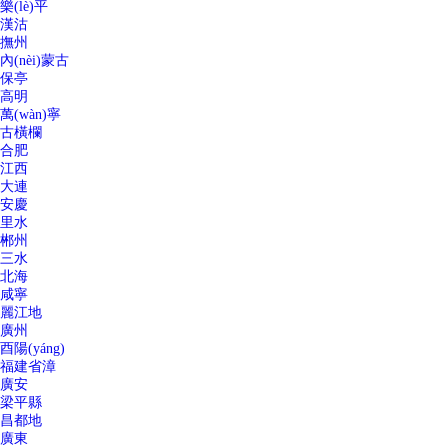
樂(lè)平
漢沽
撫州
內(nèi)蒙古
保亭
高明
萬(wàn)寧
古橫欄
合肥
江西
大連
安慶
里水
郴州
三水
北海
咸寧
麗江地
廣州
酉陽(yáng)
福建省漳
廣安
梁平縣
昌都地
廣東