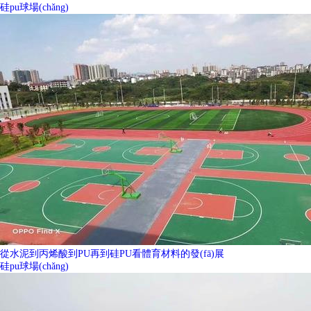
硅pu球場(chǎng)
從水泥到丙烯酸到PU再到硅PU看體育材料的發(fā)展
硅pu球場(chǎng)