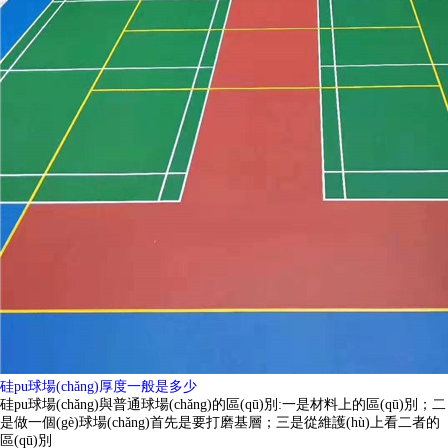
硅pu球場(chǎng)厚度一般是多少
硅pu球場(chǎng)與普通球場(chǎng)的區(qū)別:一是材料上的區(qū)別；二
是做一個(gè)球場(chǎng)首先是要打磨基層；三是從維護(hù)上看二者的
區(qū)別