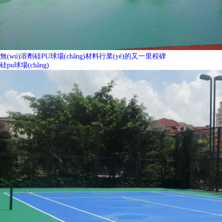
無(wú)溶劑硅PU球場(chǎng)材料行業(yè)的又一里程碑
硅pu球場(chǎng)