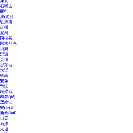
海北
石嘴山
閔行
濟(jì)源
駐馬店
亳州
盧灣
阿拉善
圖木舒克
紹興
澄邁
黃浦
思茅地
大理
橋南
安徽
墊江
銅梁縣
奉節(jié)
黑龍江
樂(lè)東
新會(huì)
自貢
石排
大塘