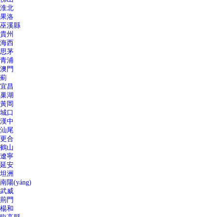
淮北
果洛
巫溪縣
貴州
海西
思茅
青浦
澳門
薊
宜昌
巢湖
黃岡
城口
漢中
汕尾
更合
鶴山
遼寧
延安
坦洲
南陽(yáng)
武威
荊門
楊和