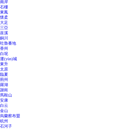
南岸
石樓
東鳳
懷柔
大足
三亞
巫溪
銅川
吐魯番地
香州
白坭
運(yùn)城
東升
太原
臨夏
荊州
羅湖
謝崗
馬鞍山
安康
白云
金山
烏蘭察布盟
杭州
石河子