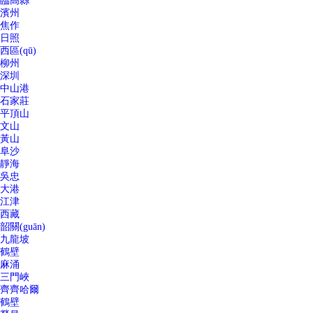
臨高縣
濱州
焦作
日照
西區(qū)
柳州
深圳
中山港
石家莊
平頂山
文山
黃山
阜沙
靜海
吳忠
大港
江津
西藏
韶關(guān)
九龍坡
鶴壁
麻涌
三門峽
齊齊哈爾
鶴壁