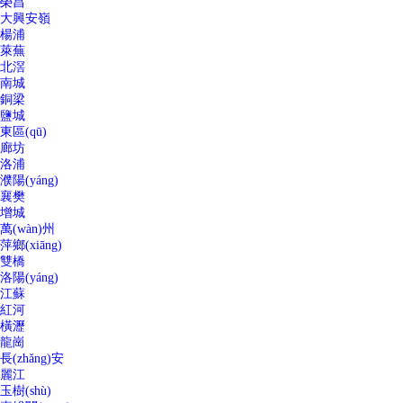
榮昌
大興安嶺
楊浦
萊蕪
北滘
南城
銅梁
鹽城
東區(qū)
廊坊
洛浦
濮陽(yáng)
襄樊
增城
萬(wàn)州
萍鄉(xiāng)
雙橋
洛陽(yáng)
江蘇
紅河
橫瀝
龍崗
長(zhǎng)安
麗江
玉樹(shù)