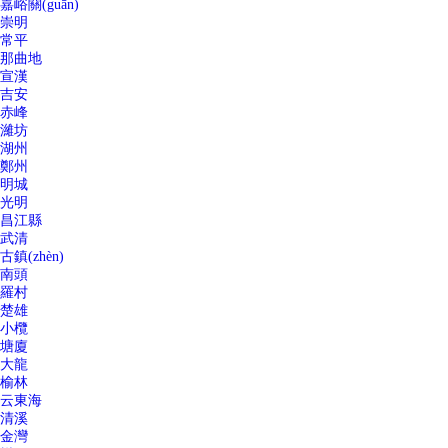
嘉峪關(guān)
崇明
常平
那曲地
宣漢
吉安
赤峰
濰坊
湖州
鄭州
明城
光明
昌江縣
武清
古鎮(zhèn)
南頭
羅村
楚雄
小欖
塘廈
大龍
榆林
云東海
清溪
金灣