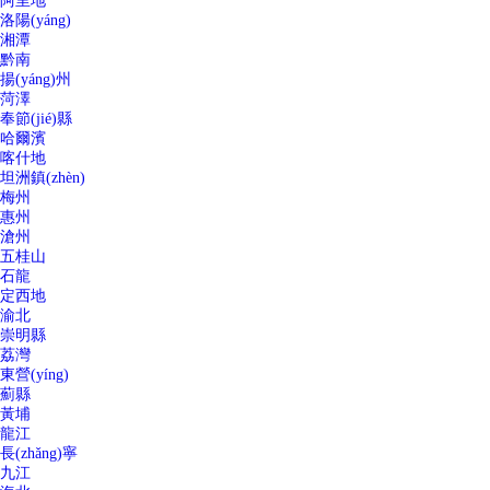
阿里地
洛陽(yáng)
湘潭
黔南
揚(yáng)州
菏澤
奉節(jié)縣
哈爾濱
喀什地
坦洲鎮(zhèn)
梅州
惠州
滄州
五桂山
石龍
定西地
渝北
崇明縣
荔灣
東營(yíng)
薊縣
黃埔
龍江
長(zhǎng)寧
九江