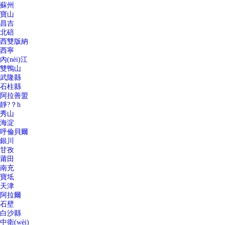
蘇州
寶山
昌吉
北碚
西雙版納
西寧
內(nèi)江
雙鴨山
武隆縣
石柱縣
阿拉善盟
靜?？h
秀山
海淀
呼倫貝爾
銀川
甘孜
莆田
南充
寶坻
天津
阿拉爾
石壁
白沙縣
中衛(wèi)