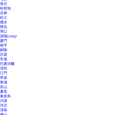
黃石
哈密地
吉林
松江
麗水
懷化
周口
資陽(yáng)
廈門
南平
銅陵
呂梁
常德
巴彥淖爾
漳州
江門
寧波
東城
巫山
婁底
秦皇島
河源
河北
潼南
佛山