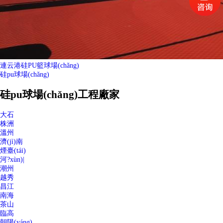
連云港硅PU籃球場(chǎng)
硅pu球場(chǎng)
硅pu球場(chǎng)工程廠家
大石
株洲
溫州
濟(jì)南
煙臺(tái)
河?xùn)|
潮州
越秀
昌江
南海
茶山
臨高
朝陽(yáng)