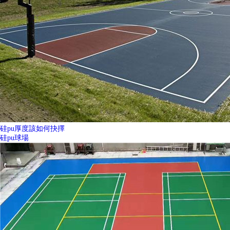
硅pu厚度該如何抉擇
硅pu球場