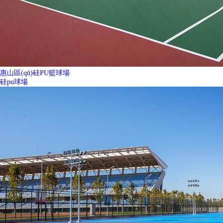
惠山區(qū)硅PU籃球場
硅pu球場