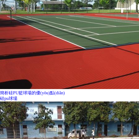
簡析硅PU籃球場的優(yōu)點(diǎn)
硅pu球場