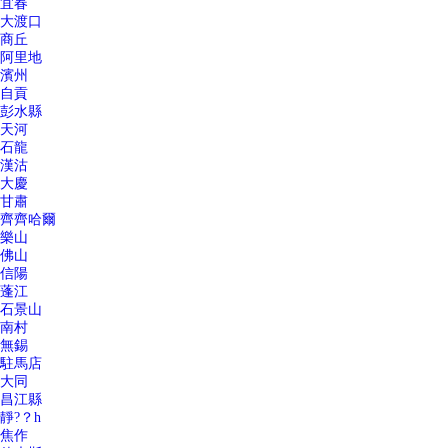
宜春
大渡口
商丘
阿里地
濱州
自貢
彭水縣
天河
石龍
漢沽
大慶
甘肅
齊齊哈爾
樂山
佛山
信陽
蓬江
石景山
南村
無錫
駐馬店
大同
昌江縣
靜?？h
焦作