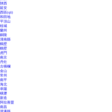
陜西
延安
西區(qū)
和田地
平頂山
桂城
蘭州
銅陵
潼南縣
鶴壁
鶴壁
虎門
南京
丹灶
古橫欄
金山
常州
南平
海北
阜陽
橫瀝
新造
阿拉善盟
南昌
澄邁縣