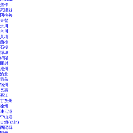
焦作
武隆縣
阿拉善
東營
永川
合川
黃埔
西樵
石樓
禪城
綿陽
開封
池州
渝北
萊蕪
宿州
長壽
綦江
甘孜州
徐州
連云港
中山港
古鎮(zhèn)
酉陽縣
密云