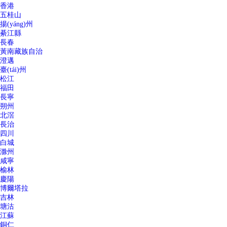
香港
五桂山
揚(yáng)州
綦江縣
長春
黃南藏族自治
澄邁
臺(tái)州
松江
福田
長寧
朔州
北滘
長治
四川
白城
滁州
咸寧
榆林
慶陽
博爾塔拉
吉林
塘沽
江蘇
銅仁