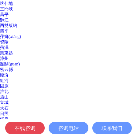
喀什地
三門峽
昌平
黔江
西雙版納
四平
萍鄉(xiāng)
資陽
菏澤
樂東縣
漳州
韶關(guān)
密云縣
臨汾
紅河
固原
淮北
眉山
宣城
大石
日照
鐵嶺
南頭
在线咨询
咨询电话
联系我们
東莞
南城