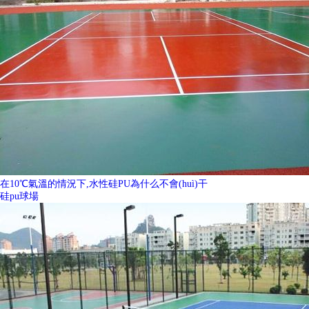
在10℃氣溫的情況下,水性硅PU為什么不會(huì)干
硅pu球場