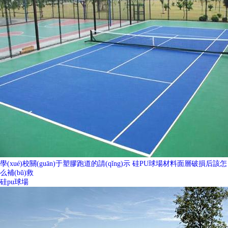
學(xué)校關(guān)于塑膠跑道的請(qǐng)示 硅PU球場材料面層破損后該怎
么補(bǔ)救
硅pu球場