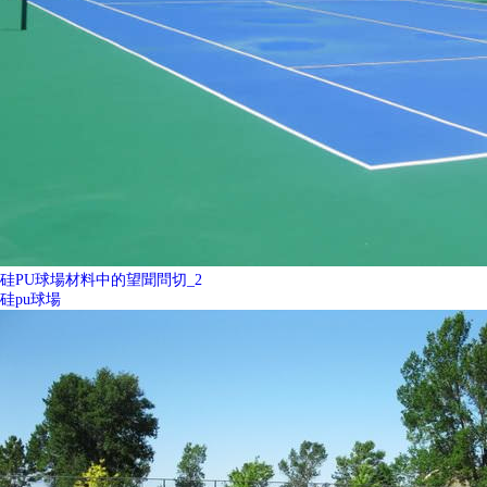
硅PU球場材料中的望聞問切_2
硅pu球場