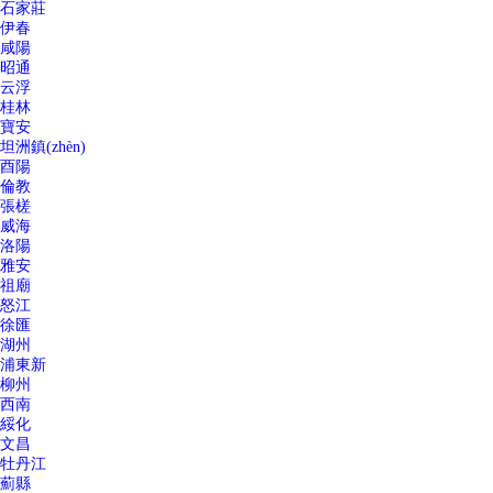
石家莊
伊春
咸陽
昭通
云浮
桂林
寶安
坦洲鎮(zhèn)
酉陽
倫教
張槎
威海
洛陽
雅安
祖廟
怒江
徐匯
湖州
浦東新
柳州
西南
綏化
文昌
牡丹江
薊縣