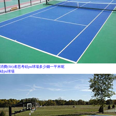
消費(fèi)者思考硅pu球場多少錢一平米呢
硅pu球場