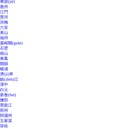
畢節(jié)
惠州
江門
黑河
洪梅
六安
黃山
福州
嘉峪關(guān)
石壁
南山
東鳳
開縣
楊浦
濟(jì)寧
鎮(zhèn)江
漢中
白云
新會(huì)
鹽田
黑龍江
荊州
阿壩州
五家渠
容桂