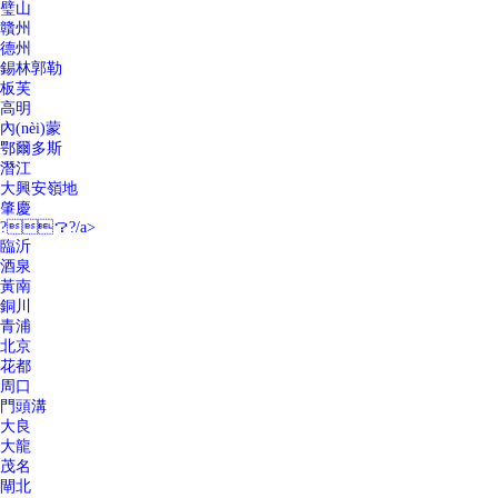
璧山
贛州
德州
錫林郭勒
板芙
高明
內(nèi)蒙
鄂爾多斯
潛江
大興安嶺地
肇慶
?？?/a>
臨沂
酒泉
黃南
銅川
青浦
北京
花都
周口
門頭溝
大良
大龍
茂名
閘北