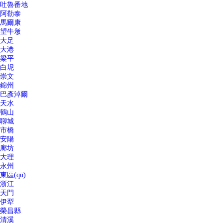
吐魯番地
阿勒泰
馬爾康
望牛墩
大足
大港
梁平
白坭
崇文
錦州
巴彥淖爾
天水
鶴山
聊城
市橋
安陽
廊坊
大理
永州
東區(qū)
浙江
天門
伊犁
榮昌縣
清溪