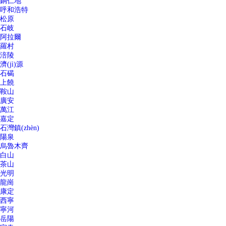
銅仁地
呼和浩特
松原
石岐
阿拉爾
羅村
涪陵
濟(jì)源
石碣
上饒
鞍山
廣安
萬江
嘉定
石灣鎮(zhèn)
陽泉
烏魯木齊
白山
茶山
光明
龍崗
康定
西寧
寧河
岳陽