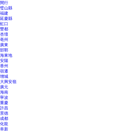
閔行
璧山縣
福建
延慶縣
虹口
豐都
杏壇
亳州
廣東
邯鄲
海東地
安陽
香州
宿遷
增城
大興安嶺
廣元
海南
寧波
重慶
許昌
景德
成都
化龍
阜新