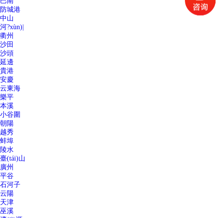
巴南
防城港
中山
河?xùn)|
衢州
沙田
沙頭
延邊
貴港
安慶
云東海
樂平
本溪
小谷圍
朝陽
越秀
蚌埠
陵水
臺(tái)山
廣州
平谷
石河子
云陽
天津
巫溪