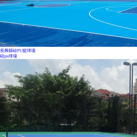
長興縣硅PU籃球場
硅pu球場