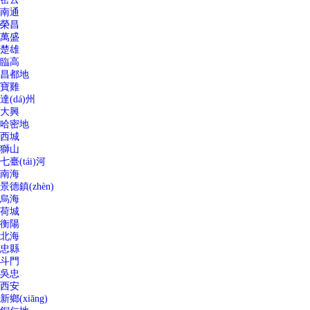
南通
榮昌
萬盛
楚雄
臨高
昌都地
寶雞
達(dá)州
大興
哈密地
西城
獅山
七臺(tái)河
南海
景德鎮(zhèn)
烏海
荷城
衡陽
北海
忠縣
斗門
吳忠
西安
新鄉(xiāng)