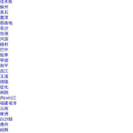
佳木斯
蘇州
黃石
鷹潭
那曲地
長沙
坦洲
河源
鐘村
巴中
龍華
寧德
和平
昌江
玉溪
德陽
從化
南朗
內(nèi)江
福建省漳
云南
株洲
白沙縣
儋州
紹興