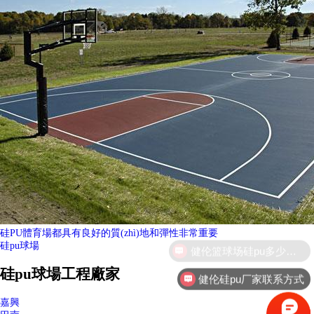
硅PU體育場都具有良好的質(zhì)地和彈性非常重要
硅pu球場
硅pu球場工程廠家
健伦硅pu厂家联系方式
嘉興